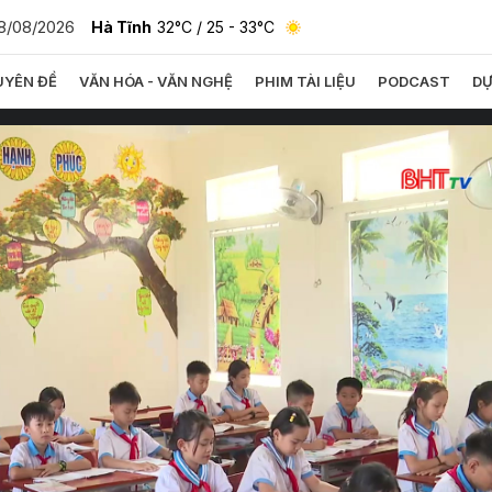
8/08/2026
Hà Tĩnh
32°C
/ 25 - 33°C
YÊN ĐỀ
VĂN HÓA - VĂN NGHỆ
PHIM TÀI LIỆU
PODCAST
DỰ