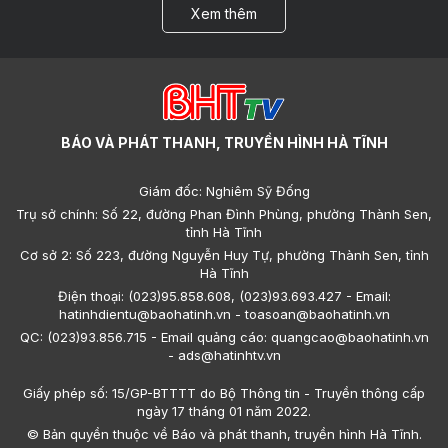
Xem thêm
BÁO VÀ PHÁT THANH, TRUYỀN HÌNH HÀ TĨNH
Giám đốc: Nghiêm Sỹ Đống
Trụ sở chính: Số 22, đường Phan Đình Phùng, phường Thành Sen,
tỉnh Hà Tĩnh
Cơ sở 2: Số 223, đường Nguyễn Huy Tự, phường Thành Sen, tỉnh
Hà Tĩnh
Điện thoại: (023)95.858.608, (023)93.693.427 - Email:
hatinhdientu@baohatinh.vn - toasoan@baohatinh.vn
QC: (023)93.856.715 - Email quảng cáo: quangcao@baohatinh.vn
- ads@hatinhtv.vn
Giấy phép số: 15/GP-BTTTT do Bộ Thông tin - Truyền thông cấp
ngày 17 tháng 01 năm 2022.
© Bản quyền thuộc về Báo và phát thanh, truyền hình Hà Tĩnh.