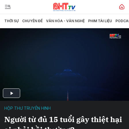
THỜI SỰ
CHUYÊN ĐỀ
VĂN HÓA - VĂN NGHỆ
PHIM TÀI LIỆU
PODCA
HỘP THƯ TRUYỀN HINH
Người từ đủ 15 tuổi gây thiệt hại