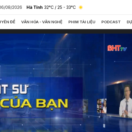
06/08/2026
Hà Tĩnh
32°C
/ 25 - 33°C
YÊN ĐỀ
VĂN HÓA - VĂN NGHỆ
PHIM TÀI LIỆU
PODCAST
DỰ