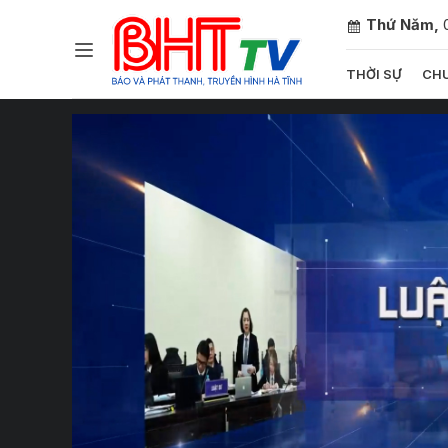
Thứ Năm,
THỜI SỰ
CHU