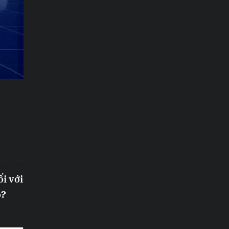
i với
o?