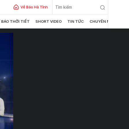
Về Báo Hà Tĩnh
 BÁO THỜI TIẾT
SHORT VIDEO
TIN TỨC
CHUYÊN MỤC