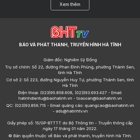
Xem thêm
BÁO VÀ PHÁT THANH, TRUYỀN HÌNH HÀ TĨNH
Giám đốc: Nghiêm Sỹ Đống
Trụ sở chính: Số 22, đường Phan Đình Phùng, phường Thành Sen,
tỉnh Hà Tĩnh
Cơ sở 2: Số 223, đường Nguyễn Huy Tự, phường Thành Sen, tỉnh
Hà Tĩnh
Điện thoại: (023)95.858.608, (023)93.693.427 - Email:
hatinhdientu@baohatinh.vn - toasoan@baohatinh.vn
QC: (023)93.856.715 - Email quảng cáo: quangcao@baohatinh.vn
- ads@hatinhtv.vn
Giấy phép số: 15/GP-BTTTT do Bộ Thông tin - Truyền thông cấp
ngày 17 tháng 01 năm 2022.
© Bản quyền thuộc về Báo và phát thanh, truyền hình Hà Tĩnh.