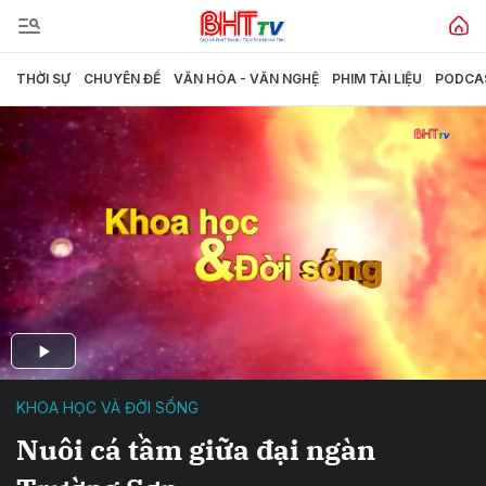
THỜI SỰ
CHUYÊN ĐỀ
VĂN HÓA - VĂN NGHỆ
PHIM TÀI LIỆU
PODCA
KHOA HỌC VÀ ĐỜI SỐNG
Nuôi cá tầm giữa đại ngàn