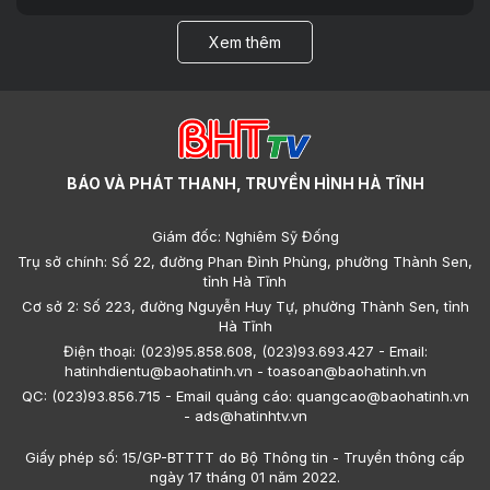
Xem thêm
BÁO VÀ PHÁT THANH, TRUYỀN HÌNH HÀ TĨNH
Giám đốc: Nghiêm Sỹ Đống
Trụ sở chính: Số 22, đường Phan Đình Phùng, phường Thành Sen,
tỉnh Hà Tĩnh
Cơ sở 2: Số 223, đường Nguyễn Huy Tự, phường Thành Sen, tỉnh
Hà Tĩnh
Điện thoại: (023)95.858.608, (023)93.693.427 - Email:
hatinhdientu@baohatinh.vn - toasoan@baohatinh.vn
QC: (023)93.856.715 - Email quảng cáo: quangcao@baohatinh.vn
- ads@hatinhtv.vn
Giấy phép số: 15/GP-BTTTT do Bộ Thông tin - Truyền thông cấp
ngày 17 tháng 01 năm 2022.