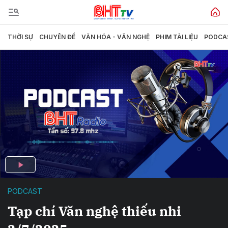
THỜI SỰ
CHUYÊN ĐỀ
VĂN HÓA - VĂN NGHỆ
PHIM TÀI LIỆU
PODCA
PODCAST
Tạp chí Văn nghệ thiếu nhi