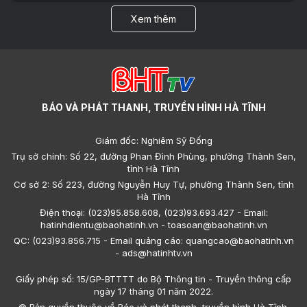
Xem thêm
BÁO VÀ PHÁT THANH, TRUYỀN HÌNH HÀ TĨNH
Giám đốc: Nghiêm Sỹ Đống
Trụ sở chính: Số 22, đường Phan Đình Phùng, phường Thành Sen,
tỉnh Hà Tĩnh
Cơ sở 2: Số 223, đường Nguyễn Huy Tự, phường Thành Sen, tỉnh
Hà Tĩnh
Điện thoại: (023)95.858.608, (023)93.693.427 - Email:
hatinhdientu@baohatinh.vn - toasoan@baohatinh.vn
QC: (023)93.856.715 - Email quảng cáo: quangcao@baohatinh.vn
- ads@hatinhtv.vn
Giấy phép số: 15/GP-BTTTT do Bộ Thông tin - Truyền thông cấp
ngày 17 tháng 01 năm 2022.
© Bản quyền thuộc về Báo và phát thanh, truyền hình Hà Tĩnh.