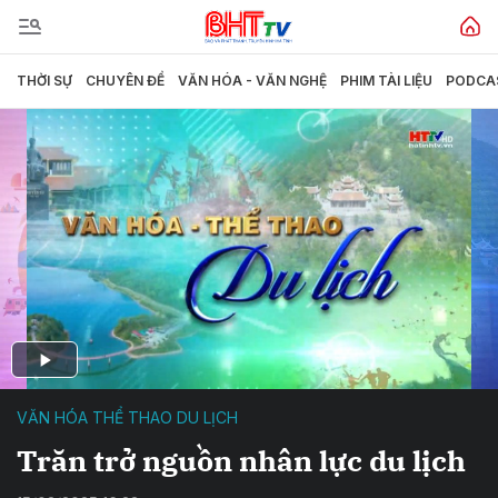
THỜI SỰ
CHUYÊN ĐỀ
VĂN HÓA - VĂN NGHỆ
PHIM TÀI LIỆU
PODCA
VĂN HÓA THỂ THAO DU LỊCH
Trăn trở nguồn nhân lực du lịch