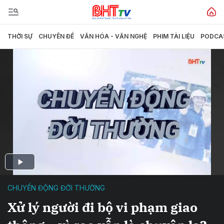
THỜI SỰ
CHUYÊN ĐỀ
VĂN HÓA - VĂN NGHỆ
PHIM TÀI LIỆU
PODCA
CHUYỂN ĐỘNG ĐỜI THƯỜNG
Xử lý người đi bộ vi phạm giao