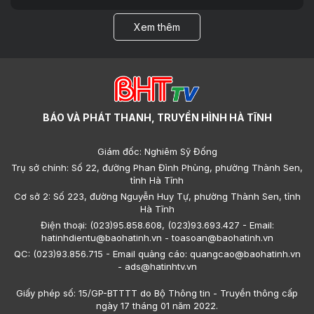
Xem thêm
BÁO VÀ PHÁT THANH, TRUYỀN HÌNH HÀ TĨNH
Giám đốc: Nghiêm Sỹ Đống
Trụ sở chính: Số 22, đường Phan Đình Phùng, phường Thành Sen,
tỉnh Hà Tĩnh
Cơ sở 2: Số 223, đường Nguyễn Huy Tự, phường Thành Sen, tỉnh
Hà Tĩnh
Điện thoại: (023)95.858.608, (023)93.693.427 - Email:
hatinhdientu@baohatinh.vn - toasoan@baohatinh.vn
QC: (023)93.856.715 - Email quảng cáo: quangcao@baohatinh.vn
- ads@hatinhtv.vn
Giấy phép số: 15/GP-BTTTT do Bộ Thông tin - Truyền thông cấp
ngày 17 tháng 01 năm 2022.