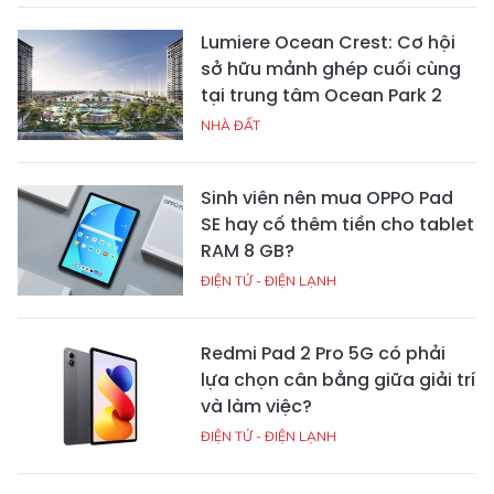
Lumiere Ocean Crest: Cơ hội
sở hữu mảnh ghép cuối cùng
tại trung tâm Ocean Park 2
NHÀ ĐẤT
Sinh viên nên mua OPPO Pad
SE hay cố thêm tiền cho tablet
RAM 8 GB?
ĐIỆN TỬ - ĐIỆN LẠNH
Redmi Pad 2 Pro 5G có phải
lựa chọn cân bằng giữa giải trí
và làm việc?
ĐIỆN TỬ - ĐIỆN LẠNH