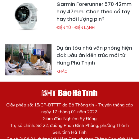
Garmin Forerunner 570 42mm
hay 47mm: Chọn theo cổ tay
hay thời lượng pin?
ĐIỆN TỬ - ĐIỆN LẠNH
Dự án tòa nhà văn phòng hiện
đại: Dấu ấn kiến trúc mới từ
Hưng Phú Thịnh
KHÁC
Giấy phép số: 15/GP-BTTTT do Bộ Thông tin - Truyền thông cấp
ngày 17 tháng 01 năm 2022.
Giám đốc: Nghiêm Sỹ Đống
Trụ sở chính: Số 22, đường Phan Đình Phùng, phường Thành
Sen, tỉnh Hà Tĩnh