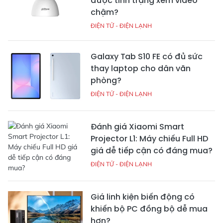
được tình trạng xem video
chậm?
ĐIỆN TỬ - ĐIỆN LẠNH
Galaxy Tab S10 FE có đủ sức
thay laptop cho dân văn
phòng?
ĐIỆN TỬ - ĐIỆN LẠNH
Đánh giá Xiaomi Smart
Projector L1: Máy chiếu Full HD
giá dễ tiếp cận có đáng mua?
ĐIỆN TỬ - ĐIỆN LẠNH
Giá linh kiện biến động có
khiến bộ PC đồng bộ dễ mua
hơn?