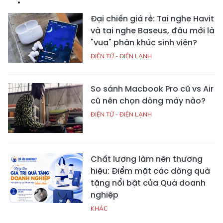
Đại chiến giá rẻ: Tai nghe Havit
và tai nghe Baseus, đâu mới là
"vua" phân khúc sinh viên?
ĐIỆN TỬ - ĐIỆN LẠNH
So sánh Macbook Pro cũ vs Air
cũ nên chọn dòng máy nào?
ĐIỆN TỬ - ĐIỆN LẠNH
Chất lượng làm nên thương
hiệu: Điểm mặt các dòng quà
tặng nổi bật của Quà doanh
nghiệp
KHÁC