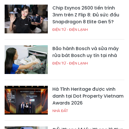
Chip Exynos 2600 tiến trình
3nm trên Z Flip 8: Đủ sức đấu
Snapdragon 8 Elite Gen 5?
ĐIỆN TỬ - ĐIỆN LẠNH
Bảo hành Bosch và sửa máy
rửa bát Bosch uy tín tại nhà
ĐIỆN TỬ - ĐIỆN LẠNH
Hà Tĩnh Heritage được vinh
danh tại Dot Property Vietnam
Awards 2026
NHÀ ĐẤT