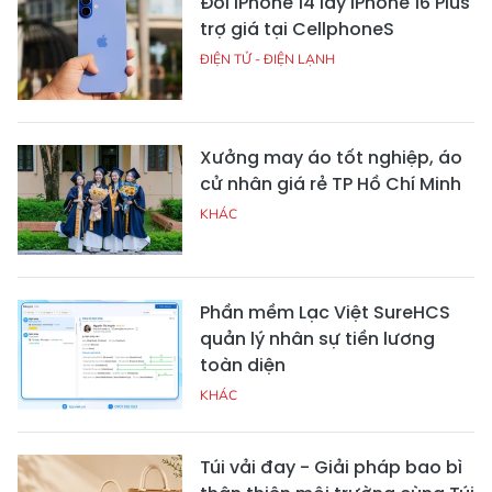
Đổi iPhone 14 lấy iPhone 16 Plus
trợ giá tại CellphoneS
ĐIỆN TỬ - ĐIỆN LẠNH
Xưởng may áo tốt nghiệp, áo
cử nhân giá rẻ TP Hồ Chí Minh
KHÁC
Phần mềm Lạc Việt SureHCS
quản lý nhân sự tiền lương
toàn diện
KHÁC
Túi vải đay - Giải pháp bao bì