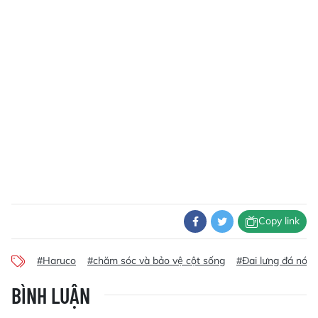
Copy link
#Haruco
#chăm sóc và bảo vệ cột sống
#Đai lưng đá nón
BÌNH LUẬN