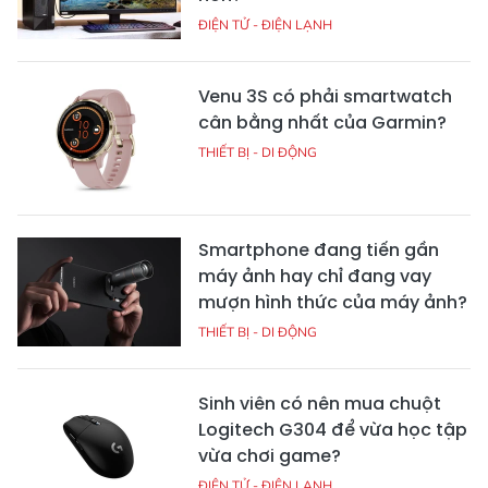
ĐIỆN TỬ - ĐIỆN LẠNH
Venu 3S có phải smartwatch
cân bằng nhất của Garmin?
THIẾT BỊ - DI ĐỘNG
Smartphone đang tiến gần
máy ảnh hay chỉ đang vay
mượn hình thức của máy ảnh?
THIẾT BỊ - DI ĐỘNG
Sinh viên có nên mua chuột
Logitech G304 để vừa học tập
vừa chơi game?
ĐIỆN TỬ - ĐIỆN LẠNH