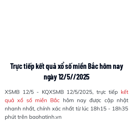
Trực tiếp kết quả xổ số miền Bắc hôm nay
ngày 12/5//2025
XSMB 12/5 - KQXSMB 12/5/2025, trực tiếp
kết
quả xổ số miền Bắc
hôm nay được cập nhật
nhanh nhất, chính xác nhất từ lúc 18h15 - 18h35
phút trên baohatinh.vn