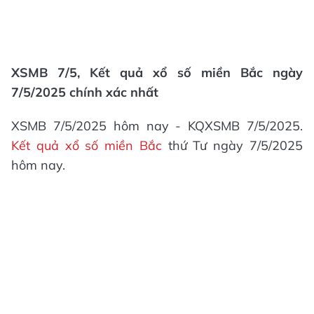
XSMB 7/5, Kết quả xổ số miền Bắc ngày
7/5/2025 chính xác nhất
XSMB 7/5/2025 hôm nay - KQXSMB 7/5/2025.
Kết quả xổ số miền Bắc
thứ Tư ngày 7/5/2025
hôm nay.