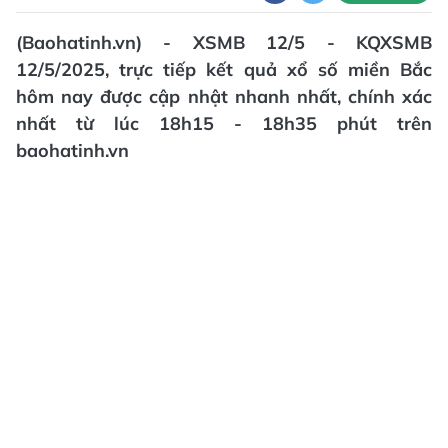
(Baohatinh.vn) - XSMB 12/5 - KQXSMB
12/5/2025, trực tiếp kết quả xổ số miền Bắc
hôm nay được cập nhật nhanh nhất, chính xác
nhất từ lúc 18h15 - 18h35 phút trên
baohatinh.vn