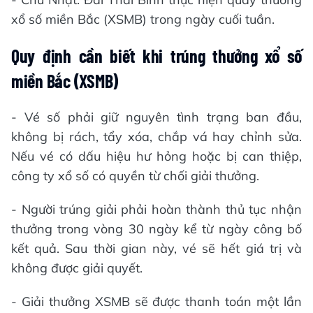
xổ số miền Bắc (XSMB) trong ngày cuối tuần.
Quy định cần biết khi trúng thưởng xổ số
miền Bắc (XSMB)
- Vé số phải giữ nguyên tình trạng ban đầu,
không bị rách, tẩy xóa, chắp vá hay chỉnh sửa.
Nếu vé có dấu hiệu hư hỏng hoặc bị can thiệp,
công ty xổ số có quyền từ chối giải thưởng.
- Người trúng giải phải hoàn thành thủ tục nhận
thưởng trong vòng 30 ngày kể từ ngày công bố
kết quả. Sau thời gian này, vé sẽ hết giá trị và
không được giải quyết.
- Giải thưởng XSMB sẽ được thanh toán một lần