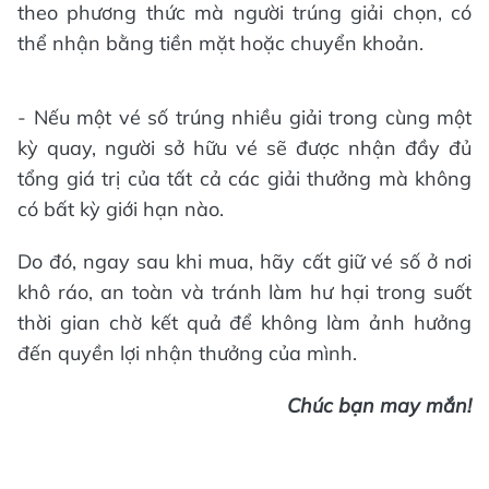
theo phương thức mà người trúng giải chọn, có
thể nhận bằng tiền mặt hoặc chuyển khoản.
- Nếu một vé số trúng nhiều giải trong cùng một
kỳ quay, người sở hữu vé sẽ được nhận đầy đủ
tổng giá trị của tất cả các giải thưởng mà không
có bất kỳ giới hạn nào.
Do đó, ngay sau khi mua, hãy cất giữ vé số ở nơi
khô ráo, an toàn và tránh làm hư hại trong suốt
thời gian chờ kết quả để không làm ảnh hưởng
đến quyền lợi nhận thưởng của mình.
Chúc bạn may mắn!