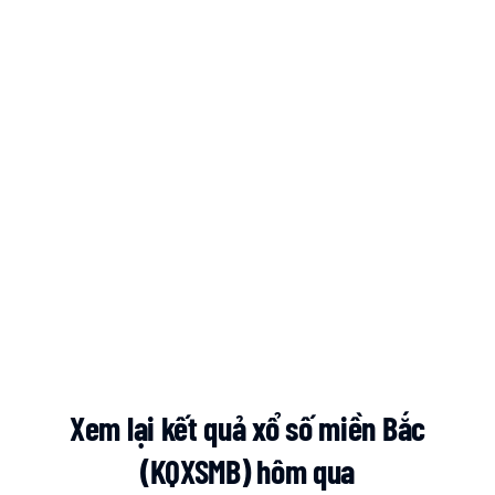
Xem lại kết quả xổ số miền Bắc
(KQXSMB) hôm qua