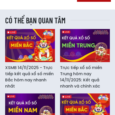
CÓ THỂ BẠN QUAN TÂM
XSMB 14/11/2025 - Trực
Trực tiếp xổ số miền
tiếp kết quả xổ số miền
Trung hôm nay
Bắc hôm nay nhanh
14/11/2025: Kết quả
nhất
nhanh và chính xác