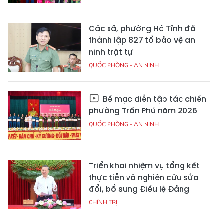
Các xã, phường Hà Tĩnh đã
thành lập 827 tổ bảo vệ an
ninh trật tự
QUỐC PHÒNG - AN NINH
Bế mạc diễn tập tác chiến
phường Trần Phú năm 2026
QUỐC PHÒNG - AN NINH
Triển khai nhiệm vụ tổng kết
thực tiễn và nghiên cứu sửa
đổi, bổ sung Điều lệ Đảng
CHÍNH TRỊ