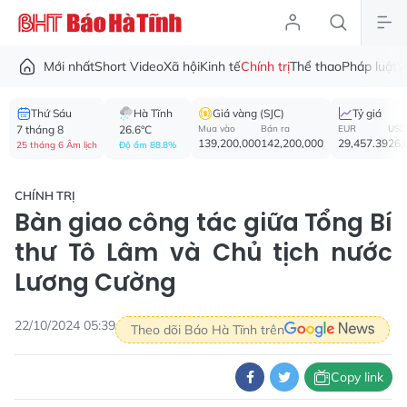
Mới nhất
Short Video
Xã hội
Kinh tế
Chính trị
Thể thao
Pháp luật
V
Thứ Sáu
Hà Tĩnh
Giá vàng (SJC)
Tỷ giá
7 tháng 8
26.6°C
Mua vào
Bán ra
EUR
USD
139,200,000
142,200,000
29,457.39
26,
25 tháng 6 Âm lịch
Độ ẩm 88.8%
CHÍNH TRỊ
Bàn giao công tác giữa Tổng Bí
thư Tô Lâm và Chủ tịch nước
Lương Cường
22/10/2024 05:39
Theo dõi Báo Hà Tĩnh trên
Copy link