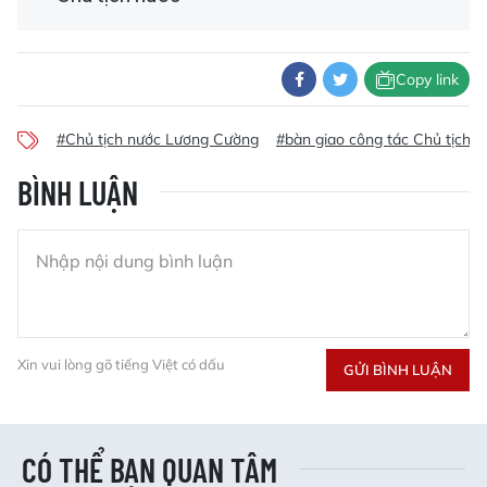
Copy link
#Chủ tịch nước Lương Cường
#bàn giao công tác Chủ tịch n
BÌNH LUẬN
Xin vui lòng gõ tiếng Việt có dấu
GỬI BÌNH LUẬN
CÓ THỂ BẠN QUAN TÂM