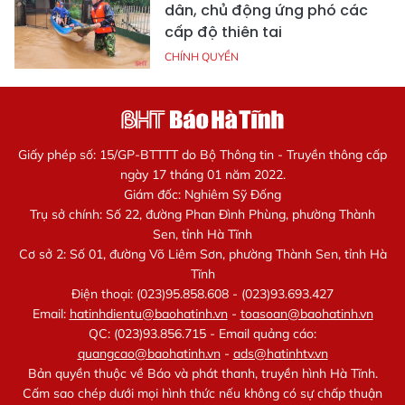
dân, chủ động ứng phó các
cấp độ thiên tai
CHÍNH QUYỀN
Giấy phép số: 15/GP-BTTTT do Bộ Thông tin - Truyền thông cấp
ngày 17 tháng 01 năm 2022.
Giám đốc: Nghiêm Sỹ Đống
Trụ sở chính: Số 22, đường Phan Đình Phùng, phường Thành
Sen, tỉnh Hà Tĩnh
Cơ sở 2: Số 01, đường Võ Liêm Sơn, phường Thành Sen, tỉnh Hà
Tĩnh
Điện thoại: (023)95.858.608 - (023)93.693.427
Email:
hatinhdientu@baohatinh.vn
-
toasoan@baohatinh.vn
QC: (023)93.856.715 - Email quảng cáo:
quangcao@baohatinh.vn
-
ads@hatinhtv.vn
Bản quyền thuộc về Báo và phát thanh, truyền hình Hà Tĩnh.
Cấm sao chép dưới mọi hình thức nếu không có sự chấp thuận