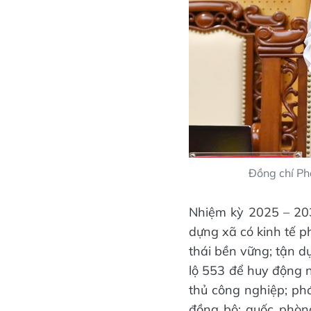
Đồng chí Ph
Nhiệm kỳ 2025 – 203
dựng xã có kinh tế p
thái bền vững; tận d
lộ 553 để huy động n
thủ công nghiệp; phá
đồng bộ; quốc phòn