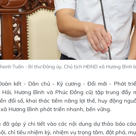
anh Tuấn - Bí thư Đảng ủy, Chủ tịch HĐND xã Hương Bình bá
oàn kết - Dân chủ - Kỷ cương - Đổi mới - Phát triể
 Hải, Hương Bình và Phúc Đồng cũ) tập trung đẩy
n đổi số, khai thác tiềm năng lợi thế, huy động nguồn
g xã Hương Bình phát triển nhanh, bền vững.
ểu đã góp ý chi tiết vào các nội dung dự thảo báo cáo
ội, chỉ tiêu nhiệm kỳ, nhiệm vụ trọng tâm, đột phá, mụ