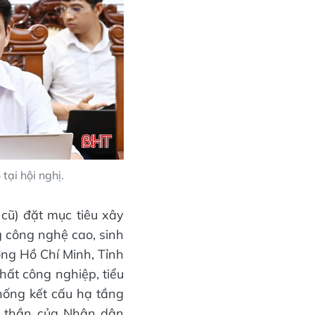
ại hội nghị.
cũ) đặt mục tiêu xây
g công nghệ cao, sinh
ờng Hồ Chí Minh, Tỉnh
hất công nghiệp, tiểu
thống kết cấu hạ tầng
h thần của Nhân dân