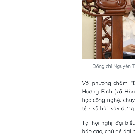
Đồng chí Nguyễn Th
Với phương châm: “Đ
Hương Bình (xã Hòa
học công nghệ, chuyể
tế - xã hội, xây dựn
Tại hội nghị, đại bi
báo cáo, chủ đề đại h