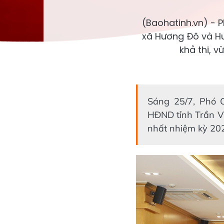
(Baohatinh.vn) - 
xã Hương Đô và Hư
khả thi, 
Sáng 25/7, Phó 
HĐND tỉnh Trần Vă
nhất nhiệm kỳ 20