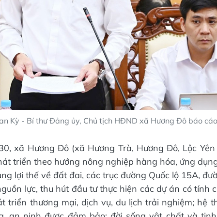
an Kỳ - Bí thư Đảng ủy, Chủ tịch HĐND xã Hương Đô báo cáo t
0, xã Hương Đô (xã Hương Trà, Hương Đô, Lộc Yên 
hát triển theo hướng nông nghiệp hàng hóa, ứng dụn
ụng lợi thế về đất đai, các trục đường Quốc lộ 15A, đư
guồn lực, thu hút đầu tư thực hiện các dự án có tính c
t triển thương mại, dịch vụ, du lịch trải nghiệm; hệ 
g, an ninh được đảm bảo; đời sống vật chất và tin