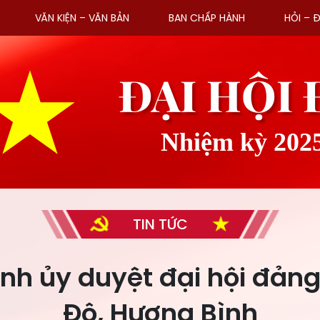
VĂN KIỆN – VĂN BẢN
BAN CHẤP HÀNH
HỎI – 
ĐẠI HỘI
Nhiệm kỳ 202
TIN TỨC
nh ủy duyệt đại hội đản
Đô, Hương Bình