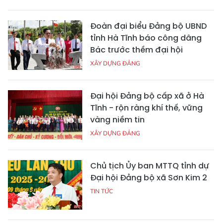
Đoàn đại biểu Đảng bộ UBND
tỉnh Hà Tĩnh báo công dâng
Bác trước thềm đại hội
XÂY DỰNG ĐẢNG
Đại hội Đảng bộ cấp xã ở Hà
Tĩnh - rộn ràng khí thế, vững
vàng niềm tin
XÂY DỰNG ĐẢNG
Chủ tịch Ủy ban MTTQ tỉnh dự
Đại hội Đảng bộ xã Sơn Kim 2
TIN TỨC