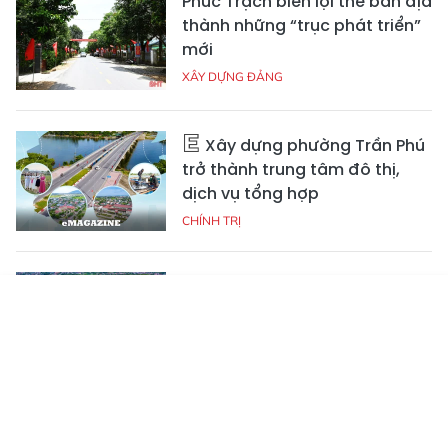
Phúc Trạch biến lợi thế bản địa
thành những “trục phát triển”
mới
XÂY DỰNG ĐẢNG
Xây dựng phường Trần Phú
trở thành trung tâm đô thị,
dịch vụ tổng hợp
CHÍNH TRỊ
Quyết tâm xây dựng xã Đức
Thọ đạt chuẩn nông thôn mới
Tin mới
Emagazine
Truyền hình
Podcast
hiện đại trước năm 2030
XÂY DỰNG ĐẢNG
Bí thư Tỉnh ủy Nguyễn Duy Lâm