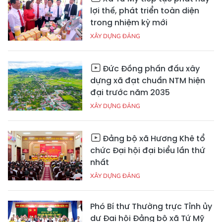
lợi thế, phát triển toàn diện
trong nhiệm kỳ mới
XÂY DỰNG ĐẢNG
Đức Đồng phấn đấu xây
dựng xã đạt chuẩn NTM hiện
đại trước năm 2035
XÂY DỰNG ĐẢNG
Đảng bộ xã Hương Khê tổ
chức Đại hội đại biểu lần thứ
nhất
XÂY DỰNG ĐẢNG
Phó Bí thư Thường trực Tỉnh ủy
dự Đại hội Đảng bộ xã Tứ Mỹ