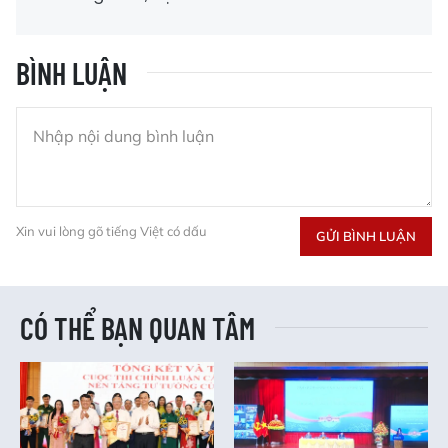
BÌNH LUẬN
Xin vui lòng gõ tiếng Việt có dấu
GỬI BÌNH LUẬN
CÓ THỂ BẠN QUAN TÂM