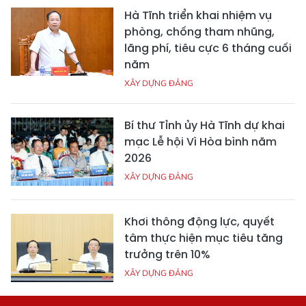
Hà Tĩnh triển khai nhiệm vụ
phòng, chống tham nhũng,
lãng phí, tiêu cực 6 tháng cuối
năm
XÂY DỰNG ĐẢNG
Bí thư Tỉnh ủy Hà Tĩnh dự khai
mạc Lễ hội Vì Hòa bình năm
2026
XÂY DỰNG ĐẢNG
Khơi thông động lực, quyết
tâm thực hiện mục tiêu tăng
trưởng trên 10%
XÂY DỰNG ĐẢNG