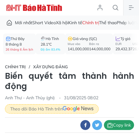
Mới nhất
Short Video
Xã hội
Kinh tế
Chính trị
Thể thao
Pháp luật
V
Thứ Bảy
Hà Tĩnh
Giá vàng (SJC)
Tỷ giá
8 tháng 8
28.1°C
Mua vào
Bán ra
EUR
USD
141,000,000
144,000,000
29,432.37
26,
26 tháng 6 Âm lịch
Độ ẩm 83.4%
CHÍNH TRỊ
XÂY DỰNG ĐẢNG
Biến quyết tâm thành hành
động
Anh Thư - Anh Thùy (ghi)
31/08/2025 08:02
Theo dõi Báo Hà Tĩnh trên
Copy link