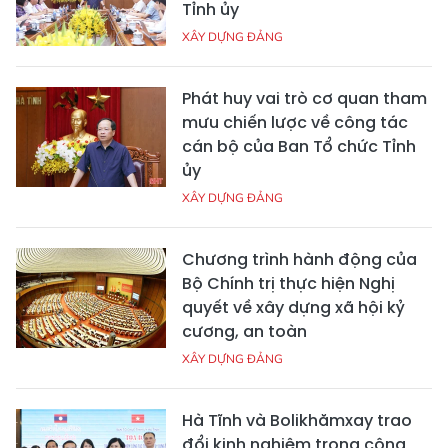
Tỉnh ủy
XÂY DỰNG ĐẢNG
Phát huy vai trò cơ quan tham
mưu chiến lược về công tác
cán bộ của Ban Tổ chức Tỉnh
ủy
XÂY DỰNG ĐẢNG
Chương trình hành động của
Bộ Chính trị thực hiện Nghị
quyết về xây dựng xã hội kỷ
cương, an toàn
XÂY DỰNG ĐẢNG
Hà Tĩnh và Bolikhămxay trao
đổi kinh nghiệm trong công