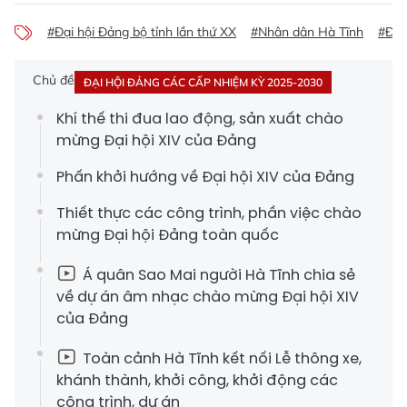
#Đại hội Đảng bộ tỉnh lần thứ XX
#Nhân dân Hà Tĩnh
#Đại
Chủ đề
ĐẠI HỘI ĐẢNG CÁC CẤP NHIỆM KỲ 2025-2030
Khí thế thi đua lao động, sản xuất chào
mừng Đại hội XIV của Đảng
Phấn khởi hướng về Đại hội XIV của Đảng
Thiết thực các công trình, phần việc chào
mừng Đại hội Đảng toàn quốc
Á quân Sao Mai người Hà Tĩnh chia sẻ
về dự án âm nhạc chào mừng Đại hội XIV
của Đảng
Toàn cảnh Hà Tĩnh kết nối Lễ thông xe,
khánh thành, khởi công, khởi động các
công trình, dự án