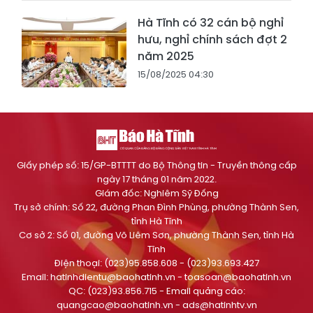
Hà Tĩnh có 32 cán bộ nghỉ
hưu, nghỉ chính sách đợt 2
năm 2025
15/08/2025 04:30
Giấy phép số: 15/GP-BTTTT do Bộ Thông tin - Truyền thông cấp
ngày 17 tháng 01 năm 2022.
Giám đốc: Nghiêm Sỹ Đống
Trụ sở chính: Số 22, đường Phan Đình Phùng, phường Thành Sen,
tỉnh Hà Tĩnh
Cơ sở 2: Số 01, đường Võ Liêm Sơn, phường Thành Sen, tỉnh Hà
Tĩnh
Điện thoại: (023)95.858.608 - (023)93.693.427
Email:
hatinhdientu@baohatinh.vn
-
toasoan@baohatinh.vn
QC: (023)93.856.715 - Email quảng cáo:
quangcao@baohatinh.vn
-
ads@hatinhtv.vn