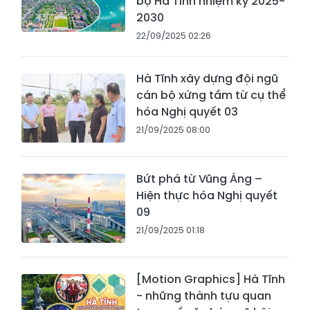
bộ Hà Tĩnh nhiệm kỳ 2025-
2030
22/09/2025 02:26
Hà Tĩnh xây dựng đội ngũ
cán bộ xứng tầm từ cụ thể
hóa Nghị quyết 03
21/09/2025 08:00
Bứt phá từ Vũng Áng –
Hiện thực hóa Nghị quyết
09
21/09/2025 01:18
[Motion Graphics] Hà Tĩnh
- những thành tựu quan