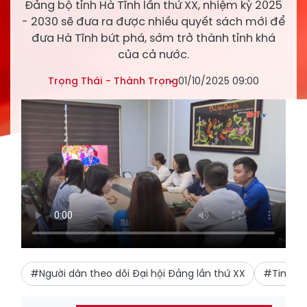
Đảng bộ tỉnh Hà Tĩnh lần thứ XX, nhiệm kỳ 2025
- 2030 sẽ đưa ra được nhiều quyết sách mới để
đưa Hà Tĩnh bứt phá, sớm trở thành tỉnh khá
của cả nước.
Trọng Thái - Thành Trọng
01/10/2025 09:00
#Người dân theo dõi Đại hội Đảng lần thứ XX
#Tin tưở