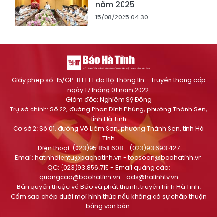
năm 2025
15/08/2025 04:30
Giấy phép số: 15/GP-BTTTT do Bộ Thông tin - Truyền thông cấp
ngày 17 tháng 01 năm 2022.
Giám đốc: Nghiêm Sỹ Đống
Trụ sở chính: Số 22, đường Phan Đình Phùng, phường Thành Sen,
tỉnh Hà Tĩnh
Cơ sở 2: Số 01, đường Võ Liêm Sơn, phường Thành Sen, tỉnh Hà
Tĩnh
Điện thoại: (023)95.858.608 - (023)93.693.427
Email:
hatinhdientu@baohatinh.vn
-
toasoan@baohatinh.vn
QC: (023)93.856.715 - Email quảng cáo:
quangcao@baohatinh.vn
-
ads@hatinhtv.vn
Bản quyền thuộc về Báo và phát thanh, truyền hình Hà Tĩnh.
Cấm sao chép dưới mọi hình thức nếu không có sự chấp thuận
bằng văn bản.