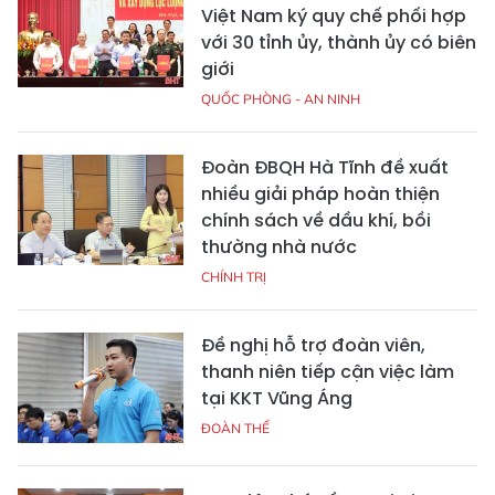
Việt Nam ký quy chế phối hợp
với 30 tỉnh ủy, thành ủy có biên
giới
QUỐC PHÒNG - AN NINH
Đoàn ĐBQH Hà Tĩnh đề xuất
nhiều giải pháp hoàn thiện
chính sách về dầu khí, bồi
thường nhà nước
CHÍNH TRỊ
Đề nghị hỗ trợ đoàn viên,
thanh niên tiếp cận việc làm
tại KKT Vũng Áng
ĐOÀN THỂ