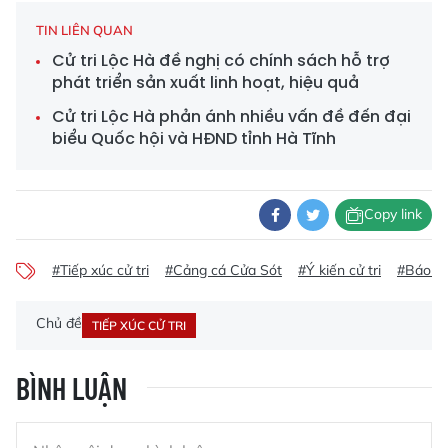
TIN LIÊN QUAN
Cử tri Lộc Hà đề nghị có chính sách hỗ trợ
phát triển sản xuất linh hoạt, hiệu quả
Cử tri Lộc Hà phản ánh nhiều vấn đề đến đại
biểu Quốc hội và HĐND tỉnh Hà Tĩnh
Copy link
#Tiếp xúc cử tri
#Cảng cá Cửa Sót
#Ý kiến cử tri
#Báo mớ
Chủ đề
TIẾP XÚC CỬ TRI
BÌNH LUẬN