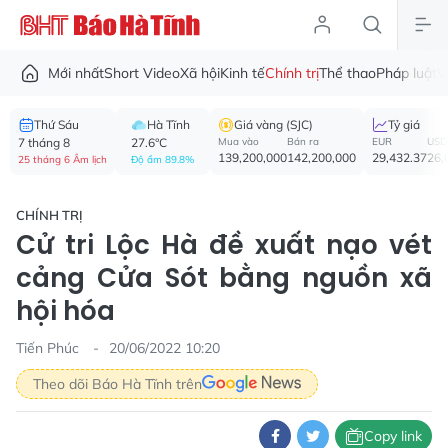
Mới nhất
Short Video
Xã hội
Kinh tế
Chính trị
Thể thao
Pháp luật
V
Thứ Sáu
Hà Tĩnh
Giá vàng (SJC)
Tỷ giá
7 tháng 8
27.6°C
Mua vào
Bán ra
EUR
USD
139,200,000
142,200,000
29,432.37
26,
25 tháng 6 Âm lịch
Độ ẩm 89.8%
CHÍNH TRỊ
Cử tri Lộc Hà đề xuất nạo vét
cảng Cửa Sót bằng nguồn xã
hội hóa
Tiến Phúc
20/06/2022 10:20
Theo dõi Báo Hà Tĩnh trên
Copy link