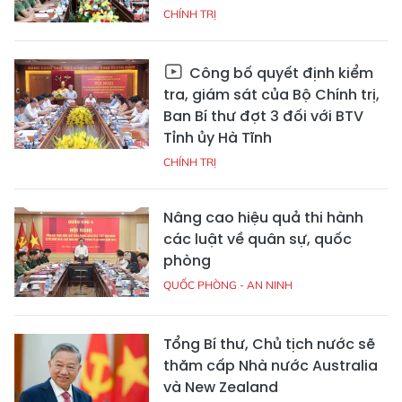
CHÍNH TRỊ
Công bố quyết định kiểm
tra, giám sát của Bộ Chính trị,
Ban Bí thư đợt 3 đối với BTV
Tỉnh ủy Hà Tĩnh
CHÍNH TRỊ
Nâng cao hiệu quả thi hành
các luật về quân sự, quốc
phòng
QUỐC PHÒNG - AN NINH
Tổng Bí thư, Chủ tịch nước sẽ
thăm cấp Nhà nước Australia
và New Zealand