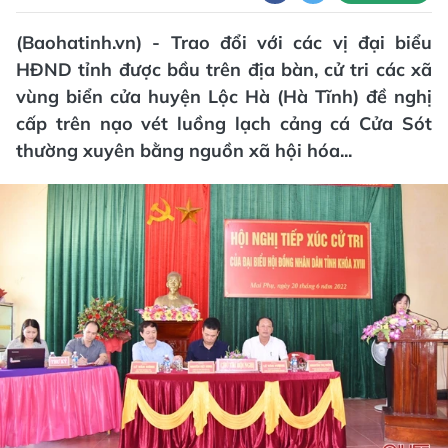
(Baohatinh.vn) - Trao đổi với các vị đại biểu
HĐND tỉnh được bầu trên địa bàn, cử tri các xã
vùng biển cửa huyện Lộc Hà (Hà Tĩnh) đề nghị
cấp trên nạo vét luồng lạch cảng cá Cửa Sót
thường xuyên bằng nguồn xã hội hóa...