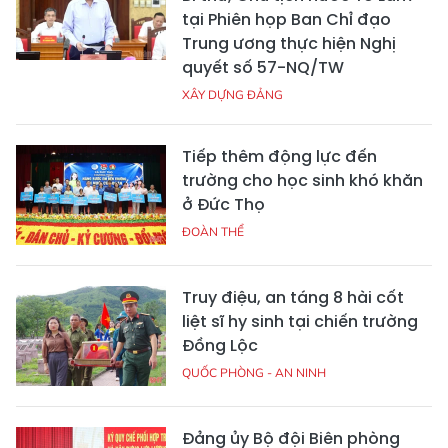
tại Phiên họp Ban Chỉ đạo
Trung ương thực hiện Nghị
quyết số 57-NQ/TW
XÂY DỰNG ĐẢNG
Tiếp thêm động lực đến
trường cho học sinh khó khăn
ở Đức Thọ
ĐOÀN THỂ
Truy điệu, an táng 8 hài cốt
liệt sĩ hy sinh tại chiến trường
Đồng Lộc
QUỐC PHÒNG - AN NINH
Đảng ủy Bộ đội Biên phòng