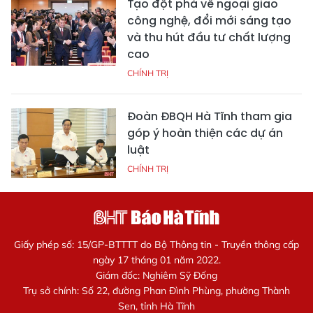
Tạo đột phá về ngoại giao
công nghệ, đổi mới sáng tạo
và thu hút đầu tư chất lượng
cao
CHÍNH TRỊ
Đoàn ĐBQH Hà Tĩnh tham gia
góp ý hoàn thiện các dự án
luật
CHÍNH TRỊ
Giấy phép số: 15/GP-BTTTT do Bộ Thông tin - Truyền thông cấp
ngày 17 tháng 01 năm 2022.
Giám đốc: Nghiêm Sỹ Đống
Trụ sở chính: Số 22, đường Phan Đình Phùng, phường Thành
Sen, tỉnh Hà Tĩnh