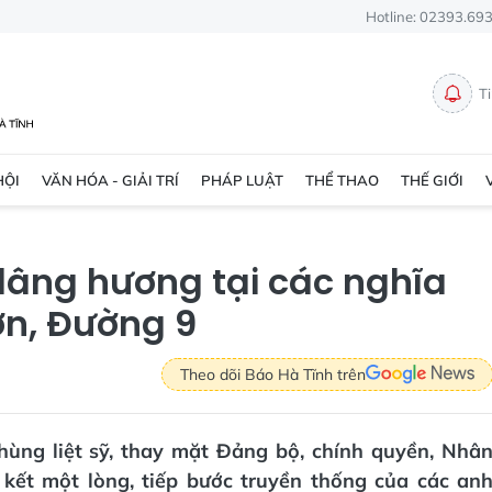
Hotline: 02393.69
T
HỘI
VĂN HÓA - GIẢI TRÍ
PHÁP LUẬT
THỂ THAO
THẾ GIỚI
dâng hương tại các nghĩa
ơn, Đường 9
Theo dõi Báo Hà Tĩnh trên
 hùng liệt sỹ, thay mặt Đảng bộ, chính quyền, Nhâ
kết một lòng, tiếp bước truyền thống của các an