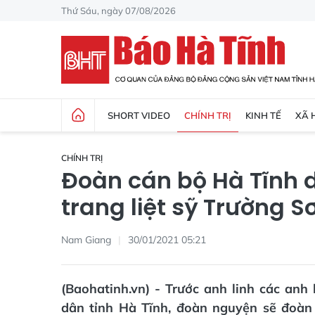
Thứ Sáu, ngày 07/08/2026
SHORT VIDEO
CHÍNH TRỊ
KINH TẾ
XÃ 
CHÍNH TRỊ
Đoàn cán bộ Hà Tĩnh 
trang liệt sỹ Trường S
Nam Giang
30/01/2021 05:21
(Baohatinh.vn) - Trước anh linh các anh
dân tỉnh Hà Tĩnh, đoàn nguyện sẽ đoàn 