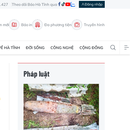
3.427
Theo dõi Báo Hà Tĩnh qua
Đăng nhập
in mới
Báo in
Đa phương tiện
Truyền hình
VỀ HÀ TĨNH
ĐỜI SỐNG
CÔNG NGHỆ
CỘNG ĐỒNG
Pháp luật
n
h