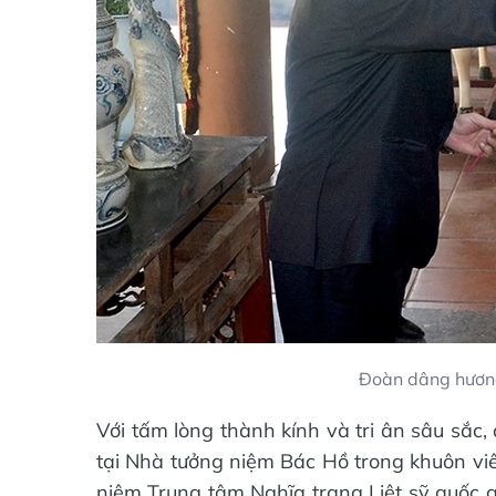
Đoàn dâng hương
Với tấm lòng thành kính và tri ân sâu sắc
tại Nhà tưởng niệm Bác Hồ trong khuôn viê
niệm Trung tâm Nghĩa trang Liệt sỹ quốc g