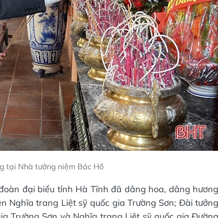
 tại Nhà tưởng niệm Bác Hồ
, đoàn đại biểu tỉnh Hà Tĩnh đã dâng hoa, dâng hươn
n Nghĩa trang Liệt sỹ quốc gia Trường Sơn; Đài tưởn
ia Trường Sơn và Nghĩa trang Liệt sỹ quốc gia Đườn