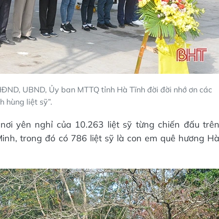
HĐND, UBND, Ủy ban MTTQ tỉnh Hà Tĩnh đời đời nhớ ơn các
h hùng liệt sỹ”.
nơi yên nghỉ của 10.263 liệt sỹ từng chiến đấu trê
nh, trong đó có 786 liệt sỹ là con em quê hương H