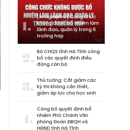
[Infographic] Công chức
không được bổ nhiệm làm
lãnh đạo, quản lý trong 6
trường hợp
Bộ CHQS tỉnh Hà Tĩnh công
bố các quyết định điều
động cán bộ
Thủ tướng: Cắt giảm các
kỳ thi không cần thiết,
giảm áp lực cho học sinh
Công bố quyết định bổ
g
nhiệm Phó Chánh Văn
g
phòng Đoàn ĐBQH và
HĐND tỉnh Hà Tĩnh
g