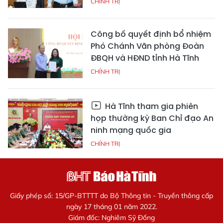
CHÍNH TRỊ
Công bố quyết định bổ nhiệm
Phó Chánh Văn phòng Đoàn
ĐBQH và HĐND tỉnh Hà Tĩnh
CHÍNH TRỊ
Hà Tĩnh tham gia phiên
họp thường kỳ Ban Chỉ đạo An
ninh mạng quốc gia
CHÍNH TRỊ
Giấy phép số: 15/GP-BTTTT do Bộ Thông tin - Truyền thông cấp
ngày 17 tháng 01 năm 2022.
Giám đốc: Nghiêm Sỹ Đống