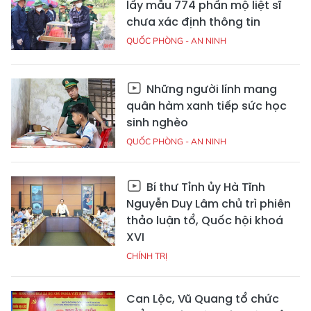
lấy mẫu 774 phần mộ liệt sĩ
chưa xác định thông tin
QUỐC PHÒNG - AN NINH
Những người lính mang
quân hàm xanh tiếp sức học
sinh nghèo
QUỐC PHÒNG - AN NINH
Bí thư Tỉnh ủy Hà Tĩnh
Nguyễn Duy Lâm chủ trì phiên
thảo luận tổ, Quốc hội khoá
XVI
CHÍNH TRỊ
Can Lộc, Vũ Quang tổ chức