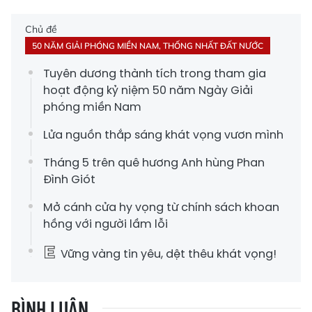
Chủ đề
50 NĂM GIẢI PHÓNG MIỀN NAM, THỐNG NHẤT ĐẤT NƯỚC
Tuyên dương thành tích trong tham gia
hoạt động kỷ niệm 50 năm Ngày Giải
phóng miền Nam
Lửa nguồn thắp sáng khát vọng vươn mình
Tháng 5 trên quê hương Anh hùng Phan
Đình Giót
Mở cánh cửa hy vọng từ chính sách khoan
hồng với người lầm lỗi
Vững vàng tin yêu, dệt thêu khát vọng!
BÌNH LUẬN