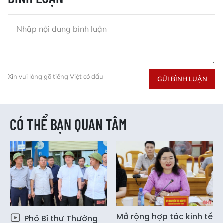
Xin vui lòng gõ tiếng Việt có dấu
GỬI BÌNH LUẬN
CÓ THỂ BẠN QUAN TÂM
Mở rộng hợp tác kinh tế
Phó Bí thư Thường