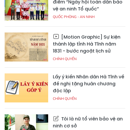
điểm “Ngày hội toàn dân bảo
vệ an ninh Tổ quốc”
QUỐC PHÒNG - AN NINH
[Motion Graphic] Sự kiện
thành lập tỉnh Hà Tĩnh năm
1831 - bước ngoặt lịch sử
CHÍNH QUYỀN
Lấy ý kiến Nhân dân Hà Tĩnh về
đề nghị tặng huân chương
độc lập
CHÍNH QUYỀN
Tôi là nữ tổ viên bảo vệ an
ninh cơ sở