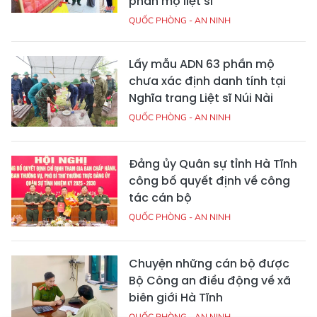
phần mộ liệt sĩ
QUỐC PHÒNG - AN NINH
Lấy mẫu ADN 63 phần mộ
chưa xác định danh tính tại
Nghĩa trang Liệt sĩ Núi Nài
QUỐC PHÒNG - AN NINH
Đảng ủy Quân sự tỉnh Hà Tĩnh
công bố quyết định về công
tác cán bộ
QUỐC PHÒNG - AN NINH
Chuyện những cán bộ được
Bộ Công an điều động về xã
biên giới Hà Tĩnh
QUỐC PHÒNG - AN NINH