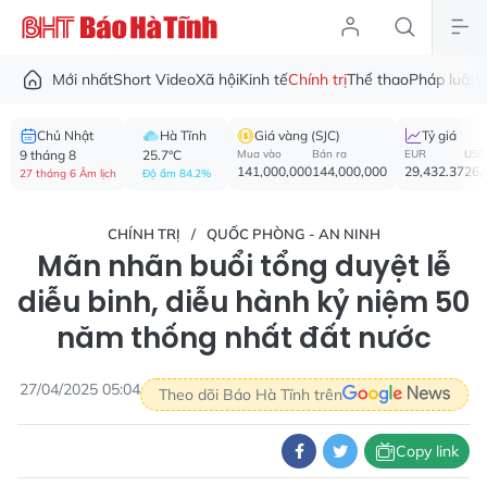
Mới nhất
Short Video
Xã hội
Kinh tế
Chính trị
Thể thao
Pháp luật
V
Chủ Nhật
Hà Tĩnh
Giá vàng (SJC)
Tỷ giá
9 tháng 8
25.7°C
Mua vào
Bán ra
EUR
USD
141,000,000
144,000,000
29,432.37
26,
27 tháng 6 Âm lịch
Độ ẩm 84.2%
CHÍNH TRỊ
QUỐC PHÒNG - AN NINH
Mãn nhãn buổi tổng duyệt lễ
diễu binh, diễu hành kỷ niệm 50
năm thống nhất đất nước
27/04/2025 05:04
Theo dõi Báo Hà Tĩnh trên
Copy link