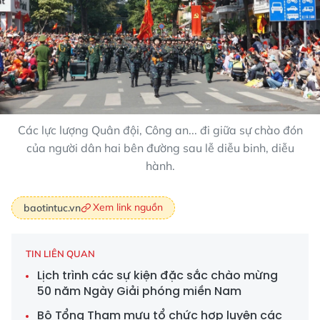
Các lực lượng Quân đội, Công an... đi giữa sự chào đón
của người dân hai bên đường sau lễ diễu binh, diễu
hành.
Xem link nguồn
baotintuc.vn
TIN LIÊN QUAN
Lịch trình các sự kiện đặc sắc chào mừng
50 năm Ngày Giải phóng miền Nam
Bộ Tổng Tham mưu tổ chức hợp luyện các