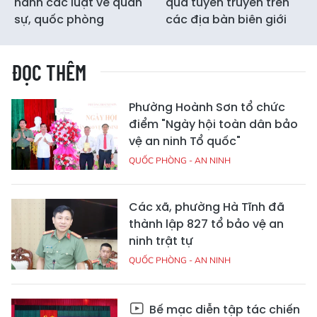
hành các luật về quân
quả tuyên truyền trên
sự, quốc phòng
các địa bàn biên giới
ĐỌC THÊM
Phường Hoành Sơn tổ chức
điểm "Ngày hội toàn dân bảo
vệ an ninh Tổ quốc"
QUỐC PHÒNG - AN NINH
Các xã, phường Hà Tĩnh đã
thành lập 827 tổ bảo vệ an
ninh trật tự
QUỐC PHÒNG - AN NINH
Bế mạc diễn tập tác chiến