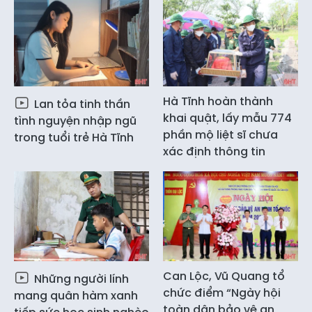
Hà Tĩnh hoàn thành
Lan tỏa tinh thần
khai quật, lấy mẫu 774
tình nguyện nhập ngũ
phần mộ liệt sĩ chưa
trong tuổi trẻ Hà Tĩnh
xác định thông tin
Can Lộc, Vũ Quang tổ
Những người lính
chức điểm “Ngày hội
mang quân hàm xanh
toàn dân bảo vệ an