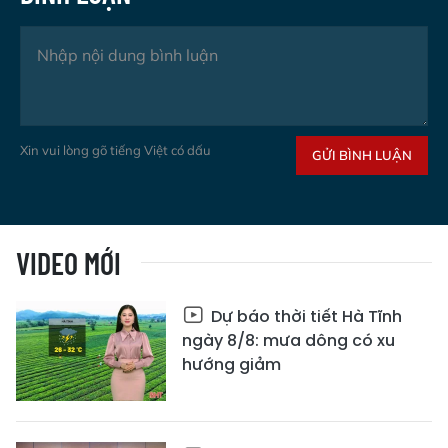
Xin vui lòng gõ tiếng Việt có dấu
GỬI BÌNH LUẬN
VIDEO MỚI
Dự báo thời tiết Hà Tĩnh
ngày 8/8: mưa dông có xu
hướng giảm