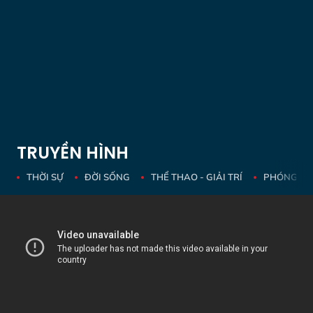
TRUYỀN HÌNH
THỜI SỰ
ĐỜI SỐNG
THỂ THAO - GIẢI TRÍ
PHÓNG SỰ 