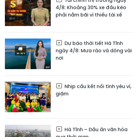
Tài chính thị trường ngày
4/8: Khoảng 30% xe đầu kéo
phải nằm bãi vì thiếu tài xế
Dự báo thời tiết Hà Tĩnh
ngày 4/8: Mưa rào và dông vài
nơi
Nhịp cầu kết nối tình yêu ví,
giặm
Hà Tĩnh – Dấu ấn văn hóa
qua thời gian