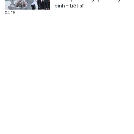
binh - Liệt sĩ
04:18
Đền Cả - Dấu thiêng giữa
miền di sản
Tin mới
Emagazine
Truyền hình
Podcast
02:24
Nữ thanh niên xung phong
gần 25 năm lập ban thờ đồng
đội
02:03
Dự báo thời tiết Hà Tĩnh