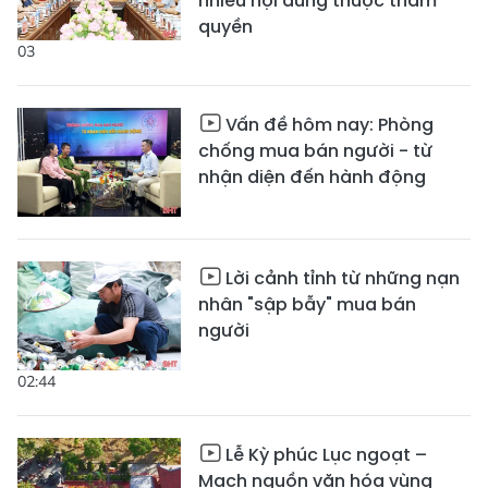
nhiều nội dung thuộc thẩm
quyền
03
Vấn đề hôm nay: Phòng
chống mua bán người - từ
nhận diện đến hành động
Lời cảnh tỉnh từ những nạn
nhân "sập bẫy" mua bán
người
02:44
Lễ Kỳ phúc Lục ngoạt –
Mạch nguồn văn hóa vùng