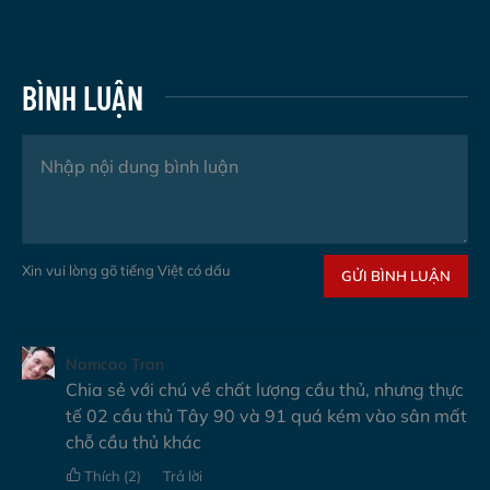
BÌNH LUẬN
Xin vui lòng gõ tiếng Việt có dấu
GỬI BÌNH LUẬN
Namcao Tran
Chia sẻ với chú về chất lượng cầu thủ, nhưng thực
tế 02 cầu thủ Tây 90 và 91 quá kém vào sân mất
chỗ cầu thủ khác
Thích
(2)
Trả lời