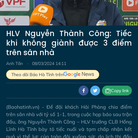
Video
HLV Nguyễn Thành Công: Tiếc
khi không giành được 3 điểm
trên sân nhà
Anh Tấn
08/03/2024 14:11
Theo dõi Báo Hà Tĩnh trên
Copy link
(Baohatinh.vn) - Để đội khách Hải Phòng chia điểm
trên sân nhà với tỷ số 1-1, trong cuộc họp báo sau trận
đấu, ông Nguyễn Thành Công – HLV trưởng CLB Hồng
Lĩnh Hà Tĩnh bày tỏ tiếc nuối và tạm chấp nhận kết
quả vì thể lực của toàn đội xuống sức do lịch thi đấu