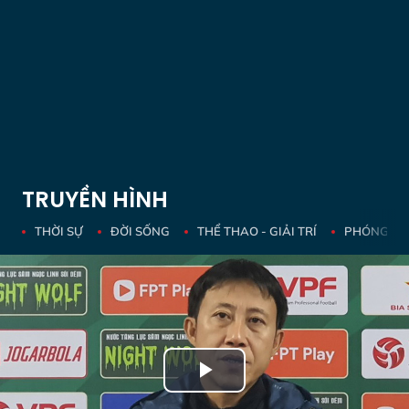
TRUYỀN HÌNH
THỜI SỰ
ĐỜI SỐNG
THỂ THAO - GIẢI TRÍ
PHÓNG SỰ 
Play