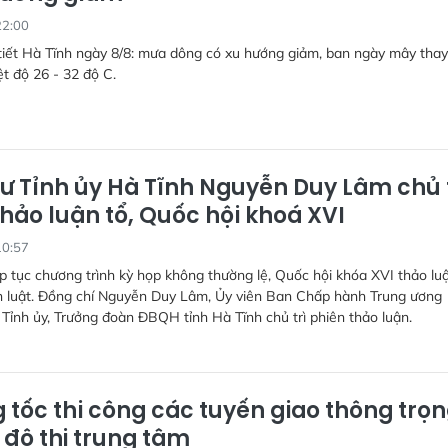
22:00
tiết Hà Tĩnh ngày 8/8: mưa dông có xu hướng giảm, ban ngày mây thay 
ệt độ 26 - 32 độ C.
hư Tỉnh ủy Hà Tĩnh Nguyễn Duy Lâm chủ 
hảo luận tổ, Quốc hội khoá XVI
10:57
ếp tục chương trình kỳ họp không thường lệ, Quốc hội khóa XVI thảo luậ
án luật. Đồng chí Nguyễn Duy Lâm, Ủy viên Ban Chấp hành Trung ương
 Tỉnh ủy, Trưởng đoàn ĐBQH tỉnh Hà Tĩnh chủ trì phiên thảo luận.
 tốc thi công các tuyến giao thông trọ
 đô thị trung tâm