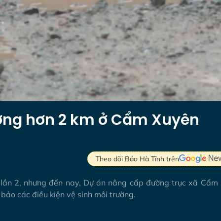
ường hơn 2 km ở Cẩm Xuyên
Theo dõi Báo Hà Tĩnh trên
n lần 2, nhưng đến nay, Dự án nâng cấp đường trục xã Cẩm 
ảo các điều kiện vệ sinh môi trường.