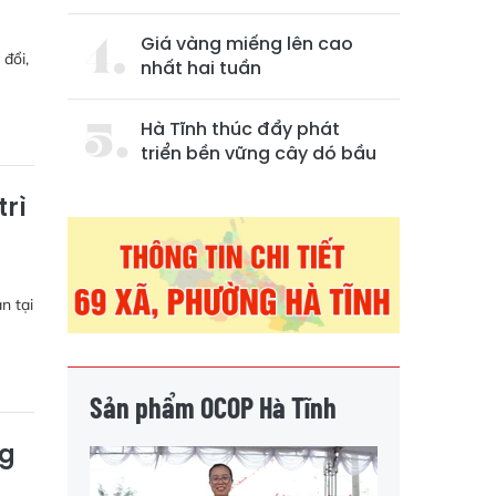
Giá vàng miếng lên cao
đổi,
nhất hai tuần
Hà Tĩnh thúc đẩy phát
triển bền vững cây dó bầu
trì
n tại
Sản phẩm OCOP Hà Tĩnh
ng