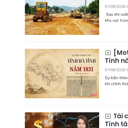
07/08/2026 
Sau khi vướn
khu vực trun
[Mot
Tĩnh nă
07/08/2026 
Sự kiện thàn
khi chính th
Tài 
Tĩnh tă