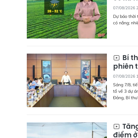
07/08/2026 
Dự báo thời 
có nắng; nhi
Bí t
phiên t
07/08/2026 
Sáng 7/8, ti
tổ về 3 dự 
Đảng, Bí thư
Tăng
điểm ở