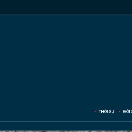
THỜI SỰ
ĐỜI