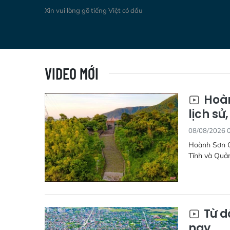
Xin vui lòng gõ tiếng Việt có dấu
VIDEO MỚI
Hoàn
lịch sử
08/08/2026 
Hoành Sơn Qu
Tĩnh và Quảng
Từ d
nay