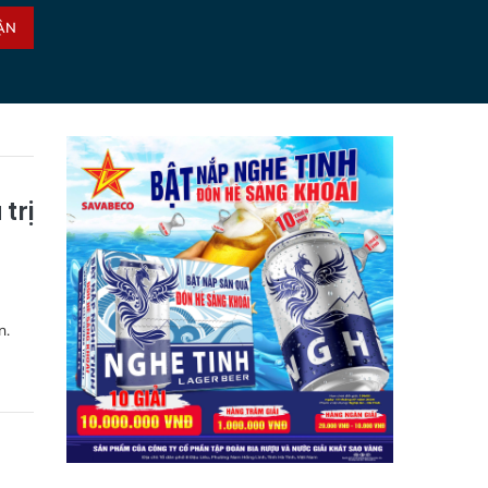
ẬN
trị
n.