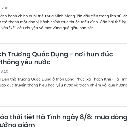
05:30
cách hành chính dưới triều vua Minh Mạng, lần đầu tiên trong lịch sử, d
 trở thành một đơn vị hành chính trực thuộc triều đình. Gần hai thế kỷ
 vẫn "kể" câu chuyện về một vùng quê giàu bản sắc.
ích Trương Quốc Dụng - nơi hun đúc
 thống yêu nước
03:10
à Đền thờ Trương Quốc Dụng ở thôn Long Phúc, xã Thạch Khê (Hà Tĩnh
 giáo dục truyền thống hiếu học, yêu nước và trách nhiệm với quê hương
áo thời tiết Hà Tĩnh ngày 8/8: mưa dôn
hướng giảm