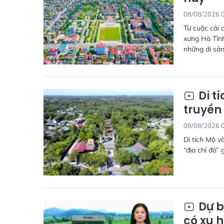
08/08/2026 
Từ cuộc cải 
xưng Hà Tĩnh
những di sản
Di t
truyền
08/08/2026 
Di tích Mộ v
“địa chỉ đỏ”
Dự b
có xu 