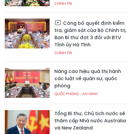
CHÍNH TRỊ
Công bố quyết định kiểm
tra, giám sát của Bộ Chính trị,
Ban Bí thư đợt 3 đối với BTV
Tỉnh ủy Hà Tĩnh
CHÍNH TRỊ
Nâng cao hiệu quả thi hành
các luật về quân sự, quốc
phòng
QUỐC PHÒNG - AN NINH
Tổng Bí thư, Chủ tịch nước sẽ
thăm cấp Nhà nước Australia
và New Zealand