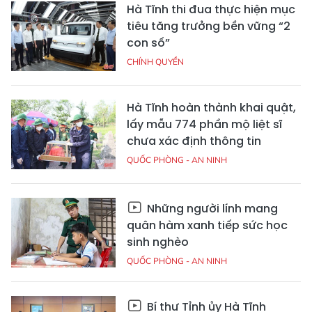
Hà Tĩnh thi đua thực hiện mục
tiêu tăng trưởng bền vững “2
con số”
CHÍNH QUYỀN
Hà Tĩnh hoàn thành khai quật,
lấy mẫu 774 phần mộ liệt sĩ
chưa xác định thông tin
QUỐC PHÒNG - AN NINH
Những người lính mang
quân hàm xanh tiếp sức học
sinh nghèo
QUỐC PHÒNG - AN NINH
Bí thư Tỉnh ủy Hà Tĩnh