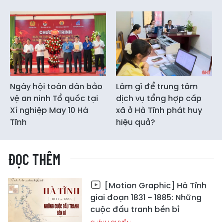
Ngày hội toàn dân bảo
Làm gì để trung tâm
vệ an ninh Tổ quốc tại
dịch vụ tổng hợp cấp
Xí nghiệp May 10 Hà
xã ở Hà Tĩnh phát huy
Tĩnh
hiệu quả?
ĐỌC THÊM
[Motion Graphic] Hà Tĩnh
giai đoạn 1831 - 1885: Những
cuộc đấu tranh bền bỉ