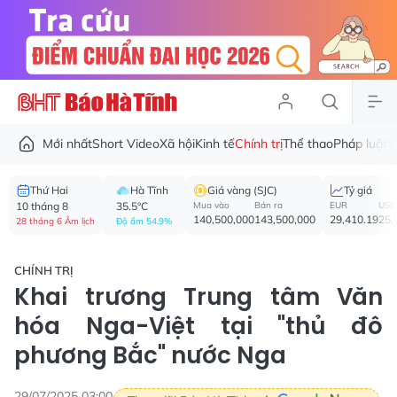
Mới nhất
Short Video
Xã hội
Kinh tế
Chính trị
Thể thao
Pháp luật
V
Thứ Hai
Hà Tĩnh
Giá vàng (SJC)
Tỷ giá
10 tháng 8
35.5°C
Mua vào
Bán ra
EUR
USD
140,500,000
143,500,000
29,410.19
25,
28 tháng 6 Âm lịch
Độ ẩm 54.9%
CHÍNH TRỊ
Khai trương Trung tâm Văn
hóa Nga-Việt tại "thủ đô
phương Bắc" nước Nga
29/07/2025 03:00