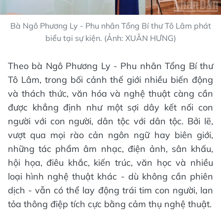
Bà Ngô Phương Ly - Phu nhân Tổng Bí thư Tô Lâm phát
biểu tại sự kiện. (Ảnh: XUÂN HƯNG)
Theo bà Ngô Phương Ly - Phu nhân Tổng Bí thư
Tô Lâm, trong bối cảnh thế giới nhiều biến động
và thách thức, văn hóa và nghệ thuật càng cần
được khẳng định như một sợi dây kết nối con
người với con người, dân tộc với dân tộc. Bởi lẽ,
vượt qua mọi rào cản ngôn ngữ hay biên giới,
những tác phẩm âm nhạc, điện ảnh, sân khấu,
hội họa, điêu khắc, kiến trúc, văn học và nhiều
loại hình nghệ thuật khác - dù không cần phiên
dịch - vẫn có thể lay động trái tim con người, lan
tỏa thông điệp tích cực bằng cảm thụ nghệ thuật.