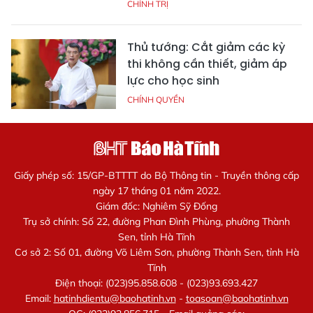
CHÍNH TRỊ
Thủ tướng: Cắt giảm các kỳ
thi không cần thiết, giảm áp
lực cho học sinh
CHÍNH QUYỀN
Giấy phép số: 15/GP-BTTTT do Bộ Thông tin - Truyền thông cấp
ngày 17 tháng 01 năm 2022.
Giám đốc: Nghiêm Sỹ Đống
Trụ sở chính: Số 22, đường Phan Đình Phùng, phường Thành
Sen, tỉnh Hà Tĩnh
Cơ sở 2: Số 01, đường Võ Liêm Sơn, phường Thành Sen, tỉnh Hà
Tĩnh
Điện thoại: (023)95.858.608 - (023)93.693.427
Email:
hatinhdientu@baohatinh.vn
-
toasoan@baohatinh.vn