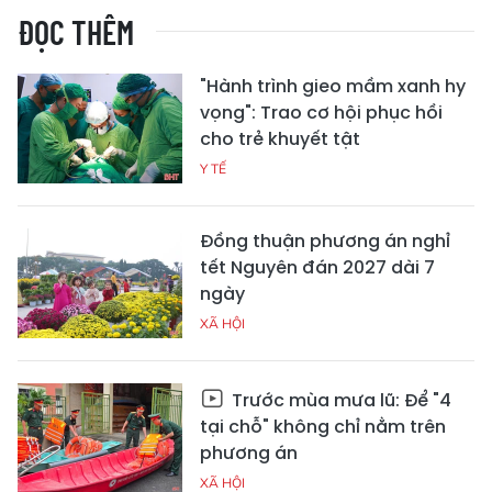
ĐỌC THÊM
"Hành trình gieo mầm xanh hy
vọng": Trao cơ hội phục hồi
cho trẻ khuyết tật
Y TẾ
Đồng thuận phương án nghỉ
tết Nguyên đán 2027 dài 7
ngày
XÃ HỘI
Trước mùa mưa lũ: Để "4
tại chỗ" không chỉ nằm trên
phương án
XÃ HỘI