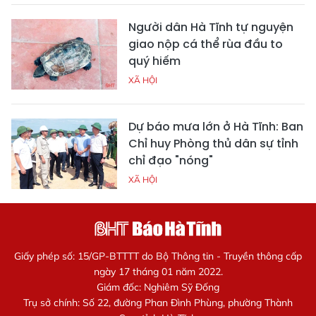
Người dân Hà Tĩnh tự nguyện
giao nộp cá thể rùa đầu to
quý hiếm
XÃ HỘI
Dự báo mưa lớn ở Hà Tĩnh: Ban
Chỉ huy Phòng thủ dân sự tỉnh
chỉ đạo "nóng"
XÃ HỘI
Giấy phép số: 15/GP-BTTTT do Bộ Thông tin - Truyền thông cấp
ngày 17 tháng 01 năm 2022.
Giám đốc: Nghiêm Sỹ Đống
Trụ sở chính: Số 22, đường Phan Đình Phùng, phường Thành