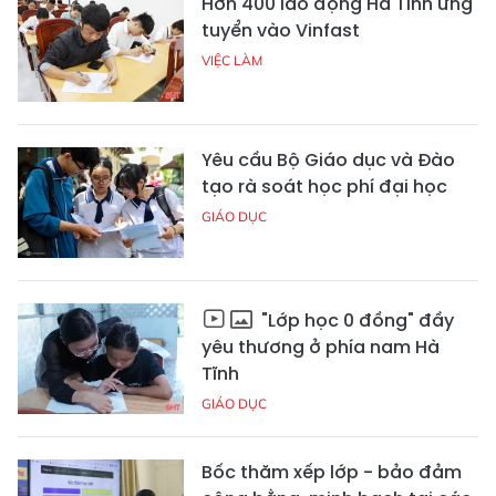
Hơn 400 lao động Hà Tĩnh ứng
tuyển vào Vinfast
VIỆC LÀM
Yêu cầu Bộ Giáo dục và Đào
tạo rà soát học phí đại học
GIÁO DỤC
"Lớp học 0 đồng" đầy
yêu thương ở phía nam Hà
Tĩnh
GIÁO DỤC
Bốc thăm xếp lớp - bảo đảm