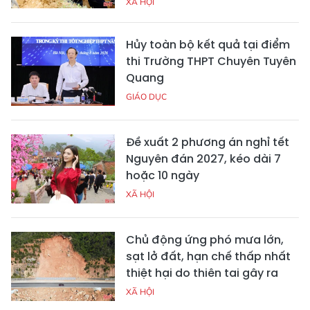
XÃ HỘI
Hủy toàn bộ kết quả tại điểm
thi Trường THPT Chuyên Tuyên
Quang
GIÁO DỤC
Đề xuất 2 phương án nghỉ tết
Nguyên đán 2027, kéo dài 7
hoặc 10 ngày
XÃ HỘI
Chủ động ứng phó mưa lớn,
sạt lở đất, hạn chế thấp nhất
thiệt hại do thiên tai gây ra
XÃ HỘI