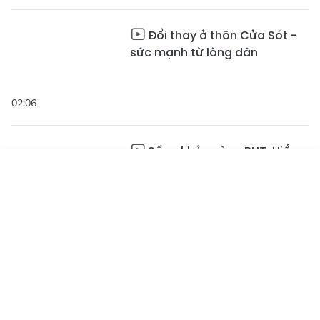
Đổi thay ở thôn Cửa Sót -
sức mạnh từ lòng dân
02:06
Sống khỏe cùng BHT: Hiểu
đúng về virus Adeno để bảo
Tin mới
Emagazine
vệ trẻ nhỏ
Truyền hình
Podcast
Hà Tĩnh siết chặt công tác
phòng, chống dịch cúm gia
cầm H5N1
02:30