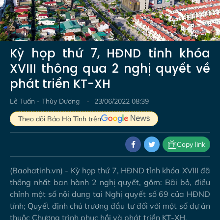
Video
Kỳ họp thứ 7, HĐND tỉnh khóa
XVIII thông qua 2 nghị quyết về
phát triển KT-XH
Lê Tuấn - Thùy Dương
23/06/2022 08:39
Theo dõi Báo Hà Tĩnh trên
Copy link
(Baohatinh.vn) - Kỳ họp thứ 7, HĐND tỉnh khóa XVIII đã
thống nhất ban hành 2 nghị quyết, gồm: Bãi bỏ, điều
chỉnh một số nội dung tại Nghị quyết số 69 của HĐND
tỉnh; Quyết định chủ trương đầu tư đối với một số dự án
thuộc Chương trình phục hồi và phát triển KT-XH.