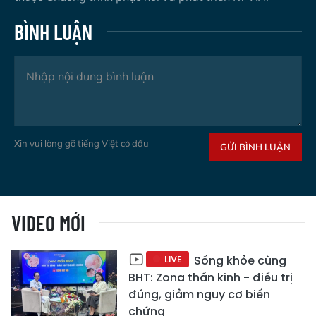
BÌNH LUẬN
Xin vui lòng gõ tiếng Việt có dấu
GỬI BÌNH LUẬN
VIDEO MỚI
LIVE
Sống khỏe cùng
BHT: Zona thần kinh - điều trị
đúng, giảm nguy cơ biến
chứng