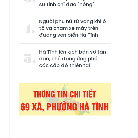
sự tỉnh chỉ đạo "nóng"
Người phụ nữ tử vong khi ô
tô va chạm xe máy trên
đường ven biển Hà Tĩnh
Hà Tĩnh lên kịch bản sơ tán
ơ
dân, chủ động ứng phó
các cấp độ thiên tai
g