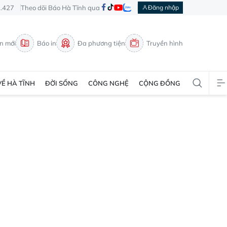
3.427
Theo dõi Báo Hà Tĩnh qua
Đăng nhập
in mới
Báo in
Đa phương tiện
Truyền hình
VỀ HÀ TĨNH
ĐỜI SỐNG
CÔNG NGHỆ
CỘNG ĐỒNG