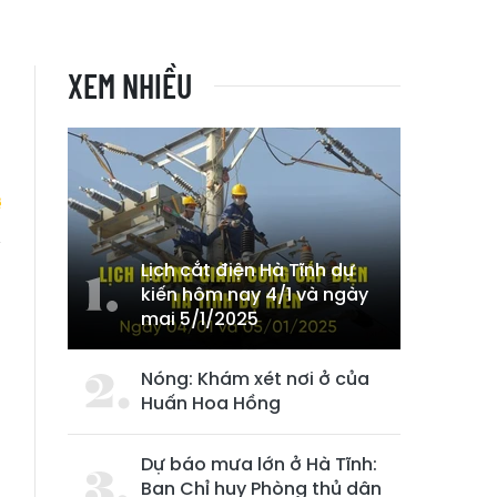
XEM NHIỀU
Lịch cắt điện Hà Tĩnh dự
h
kiến hôm nay 4/1 và ngày
mai 5/1/2025
Nóng: Khám xét nơi ở của
Huấn Hoa Hồng
Dự báo mưa lớn ở Hà Tĩnh:
Ban Chỉ huy Phòng thủ dân