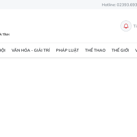
Hotline: 02393.69
T
HỘI
VĂN HÓA - GIẢI TRÍ
PHÁP LUẬT
THỂ THAO
THẾ GIỚI