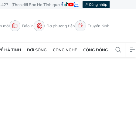
3.427
Theo dõi Báo Hà Tĩnh qua
Đăng nhập
in mới
Báo in
Đa phương tiện
Truyền hình
VỀ HÀ TĨNH
ĐỜI SỐNG
CÔNG NGHỆ
CỘNG ĐỒNG