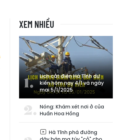
XEM NHIỀU
Lịch cắt điện Hà Tĩnh dự
h
kiến hôm nay 4/1 và ngày
mai 5/1/2025
Nóng: Khám xét nơi ở của
Huấn Hoa Hồng
Hà Tĩnh phá đường
dây bán ma túy "cỏ" cho