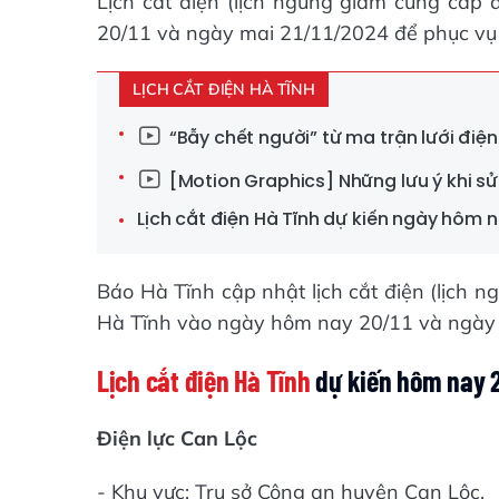
Lịch cắt điện (lịch ngừng giảm cung cấp
20/11 và ngày mai 21/11/2024 để phục vụ c
LỊCH CẮT ĐIỆN HÀ TĨNH
“Bẫy chết người” từ ma trận lưới điện
[Motion Graphics] Những lưu ý khi sử
Lịch cắt điện Hà Tĩnh dự kiến ngày hôm n
Báo Hà Tĩnh cập nhật lịch cắt điện (lịch 
Hà Tĩnh vào ngày hôm nay 20/11 và ngày m
Lịch cắt điện Hà Tĩnh
dự kiến hôm nay 
Điện lực Can Lộc
- Khu vực: Trụ sở Công an huyện Can Lộc.