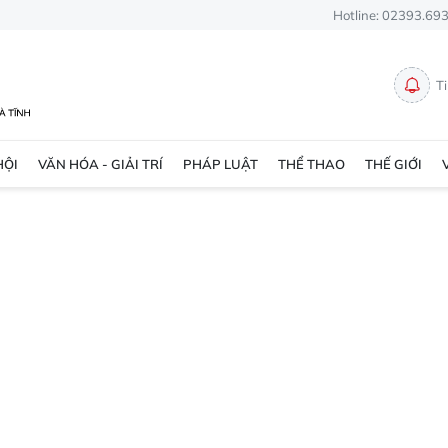
Hotline: 02393.69
T
HỘI
VĂN HÓA - GIẢI TRÍ
PHÁP LUẬT
THỂ THAO
THẾ GIỚI