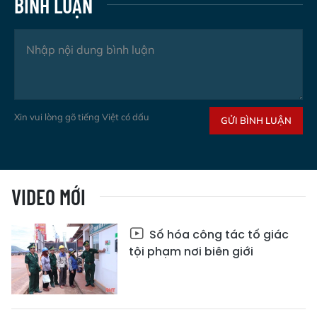
BÌNH LUẬN
Xin vui lòng gõ tiếng Việt có dấu
GỬI BÌNH LUẬN
VIDEO MỚI
Số hóa công tác tố giác
tội phạm nơi biên giới