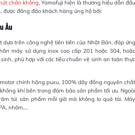
hút chân không
, Yamafuji hiện là thương hiệu dẫn đầ
Nam, được đông đảo khách hàng ủng hộ bởi:
âu Âu
 dựa trên công nghệ tiên tiến của Nhật Bản, đáp ứn
 thân máy sử dụng inox cao cấp 201 hoặc 304, hoặ
sinh, phù hợp với các tiêu chuẩn vệ sinh an toàn thự
bị motor chính hãng puxu, 100% dây đồng nguyên chấ
 không khí bên trong đảm bảo sản phẩm tối ưu. Ngoà
trăm túi sản phẩm mỗi giờ mà không lo quá tải. Má
PA, nhôm,...