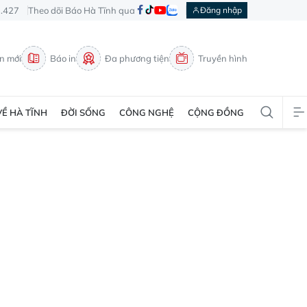
3.427
Theo dõi Báo Hà Tĩnh qua
Đăng nhập
in mới
Báo in
Đa phương tiện
Truyền hình
VỀ HÀ TĨNH
ĐỜI SỐNG
CÔNG NGHỆ
CỘNG ĐỒNG