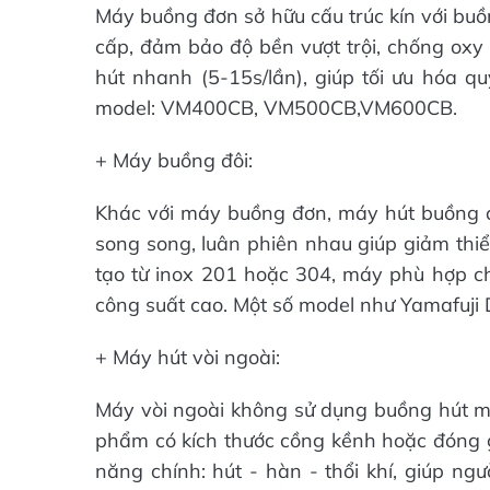
Máy buồng đơn sở hữu cấu trúc kín với buồ
cấp, đảm bảo độ bền vượt trội, chống oxy 
hút nhanh (5-15s/lần), giúp tối ưu hóa qu
model: VM400CB, VM500CB,VM600CB.
+ Máy buồng đôi:
Khác với máy buồng đơn, máy hút buồng đô
song song, luân phiên nhau giúp giảm thiể
tạo từ inox 201 hoặc 304, máy phù hợp cho
công suất cao. Một số model như Yamafuji
+ Máy hút vòi ngoài:
Máy vòi ngoài không sử dụng buồng hút mà 
phẩm có kích thước cồng kềnh hoặc đóng g
năng chính: hút - hàn - thổi khí, giúp ng