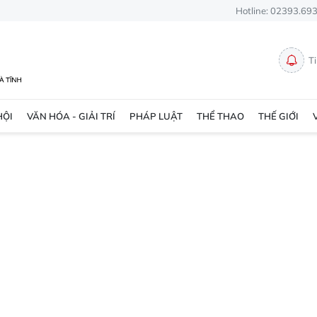
Hotline: 02393.69
T
HỘI
VĂN HÓA - GIẢI TRÍ
PHÁP LUẬT
THỂ THAO
THẾ GIỚI