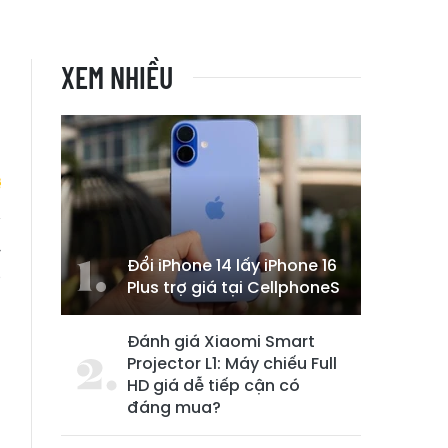
XEM NHIỀU
y
Đổi iPhone 14 lấy iPhone 16
g
Plus trợ giá tại CellphoneS
Đánh giá Xiaomi Smart
Projector L1: Máy chiếu Full
HD giá dễ tiếp cận có
đáng mua?