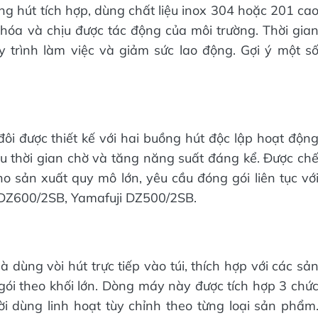
ng hút tích hợp, dùng chất liệu inox 304 hoặc 201 ca
hóa và chịu được tác động của môi trường. Thời gia
y trình làm việc và giảm sức lao động. Gợi ý một s
i được thiết kế với hai buồng hút độc lập hoạt độn
u thời gian chờ và tăng năng suất đáng kể. Được ch
 sản xuất quy mô lớn, yêu cầu đóng gói liên tục vớ
 DZ600/2SB, Yamafuji DZ500/2SB.
dùng vòi hút trực tiếp vào túi, thích hợp với các sả
ói theo khối lớn. Dòng máy này được tích hợp 3 chứ
ười dùng linh hoạt tùy chỉnh theo từng loại sản phẩm