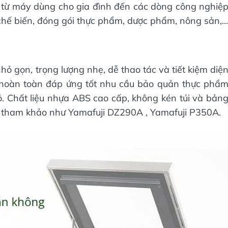
từ máy dùng cho gia đình đến các dòng công nghiệ
chế biến, đóng gói thực phẩm, dược phẩm, nông sản,...
ỏ gọn, trọng lượng nhẹ, dễ thao tác và tiết kiệm diệ
áy hoàn toàn đáp ứng tốt nhu cầu bảo quản thực phẩ
. Chất liệu nhựa ABS cao cấp, không kén túi và bản
l tham khảo như Yamafuji DZ290A , Yamafuji P350A.