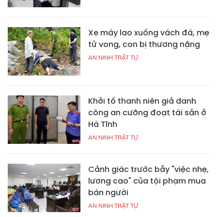
Xe máy lao xuống vách đá, mẹ
tử vong, con bị thương nặng
AN NINH TRẬT TỰ
Khởi tố thanh niên giả danh
công an cưỡng đoạt tài sản ở
Hà Tĩnh
AN NINH TRẬT TỰ
Cảnh giác trước bẫy "việc nhẹ,
lương cao" của tội phạm mua
bán người
AN NINH TRẬT TỰ