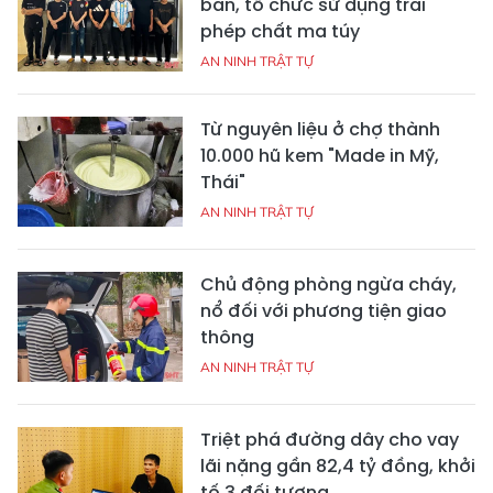
bán, tổ chức sử dụng trái
phép chất ma túy
AN NINH TRẬT TỰ
Từ nguyên liệu ở chợ thành
10.000 hũ kem "Made in Mỹ,
Thái"
AN NINH TRẬT TỰ
Chủ động phòng ngừa cháy,
nổ đối với phương tiện giao
thông
AN NINH TRẬT TỰ
Triệt phá đường dây cho vay
lãi nặng gần 82,4 tỷ đồng, khởi
tố 3 đối tượng