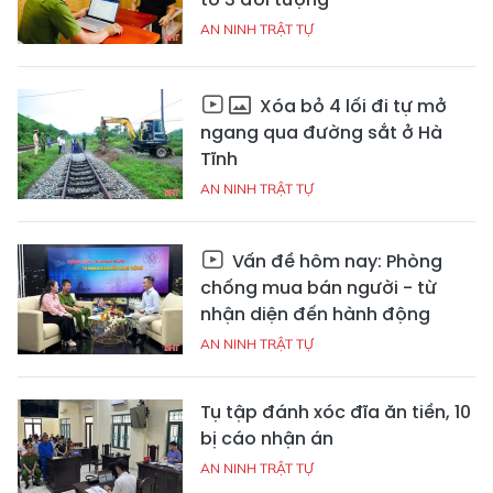
AN NINH TRẬT TỰ
Xóa bỏ 4 lối đi tự mở
ngang qua đường sắt ở Hà
Tĩnh
AN NINH TRẬT TỰ
Vấn đề hôm nay: Phòng
chống mua bán người - từ
nhận diện đến hành động
AN NINH TRẬT TỰ
Tụ tập đánh xóc đĩa ăn tiền, 10
bị cáo nhận án
AN NINH TRẬT TỰ