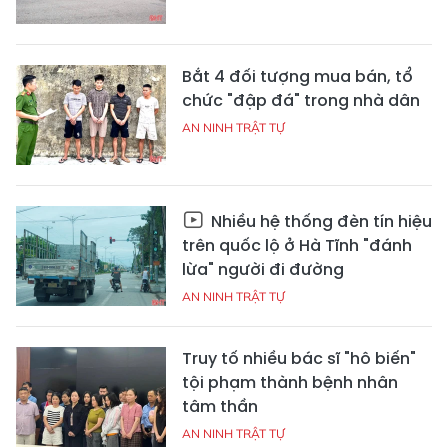
Bắt 4 đối tượng mua bán, tổ
chức "đập đá" trong nhà dân
AN NINH TRẬT TỰ
Nhiều hệ thống đèn tín hiệu
trên quốc lộ ở Hà Tĩnh "đánh
lừa" người đi đường
AN NINH TRẬT TỰ
Truy tố nhiều bác sĩ "hô biến"
tội phạm thành bệnh nhân
tâm thần
AN NINH TRẬT TỰ