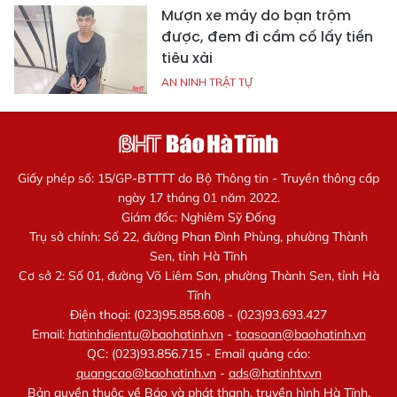
Mượn xe máy do bạn trộm
được, đem đi cầm cố lấy tiền
tiêu xài
AN NINH TRẬT TỰ
Giấy phép số: 15/GP-BTTTT do Bộ Thông tin - Truyền thông cấp
ngày 17 tháng 01 năm 2022.
Giám đốc: Nghiêm Sỹ Đống
Trụ sở chính: Số 22, đường Phan Đình Phùng, phường Thành
Sen, tỉnh Hà Tĩnh
Cơ sở 2: Số 01, đường Võ Liêm Sơn, phường Thành Sen, tỉnh Hà
Tĩnh
Điện thoại: (023)95.858.608 - (023)93.693.427
Email:
hatinhdientu@baohatinh.vn
-
toasoan@baohatinh.vn
QC: (023)93.856.715 - Email quảng cáo:
quangcao@baohatinh.vn
-
ads@hatinhtv.vn
Bản quyền thuộc về Báo và phát thanh, truyền hình Hà Tĩnh.