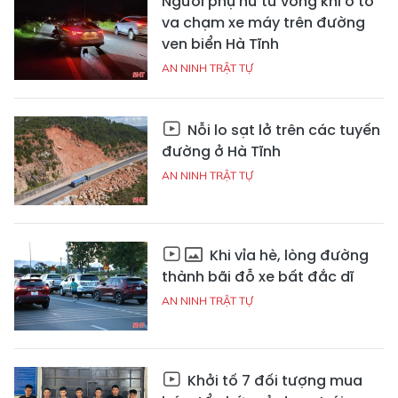
Người phụ nữ tử vong khi ô tô
va chạm xe máy trên đường
ven biển Hà Tĩnh
AN NINH TRẬT TỰ
Nỗi lo sạt lở trên các tuyến
đường ở Hà Tĩnh
AN NINH TRẬT TỰ
Khi vỉa hè, lòng đường
thành bãi đỗ xe bất đắc dĩ
AN NINH TRẬT TỰ
Khởi tố 7 đối tượng mua