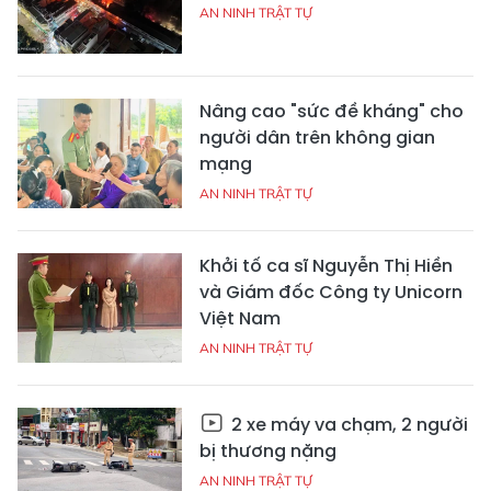
AN NINH TRẬT TỰ
Nâng cao "sức đề kháng" cho
người dân trên không gian
mạng
AN NINH TRẬT TỰ
Khởi tố ca sĩ Nguyễn Thị Hiền
và Giám đốc Công ty Unicorn
Việt Nam
AN NINH TRẬT TỰ
2 xe máy va chạm, 2 người
bị thương nặng
AN NINH TRẬT TỰ