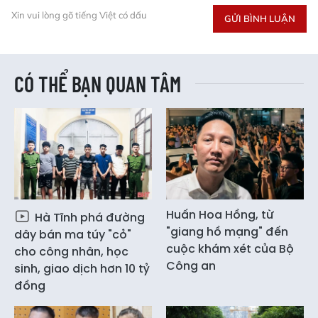
Xin vui lòng gõ tiếng Việt có dấu
GỬI BÌNH LUẬN
CÓ THỂ BẠN QUAN TÂM
Huấn Hoa Hồng, từ
Hà Tĩnh phá đường
"giang hồ mạng" đến
dây bán ma túy "cỏ"
cuộc khám xét của Bộ
cho công nhân, học
Công an
sinh, giao dịch hơn 10 tỷ
đồng