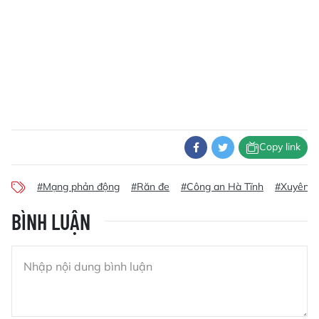
Copy link
#Mạng phản động
#Răn đe
#Công an Hà Tĩnh
#Xuyên t
BÌNH LUẬN