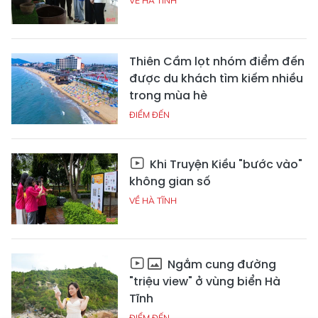
VỀ HÀ TĨNH
Thiên Cầm lọt nhóm điểm đến
được du khách tìm kiếm nhiều
trong mùa hè
ĐIỂM ĐẾN
Khi Truyện Kiều "bước vào"
không gian số
VỀ HÀ TĨNH
Ngắm cung đường
"triệu view" ở vùng biển Hà
Tĩnh
ĐIỂM ĐẾN