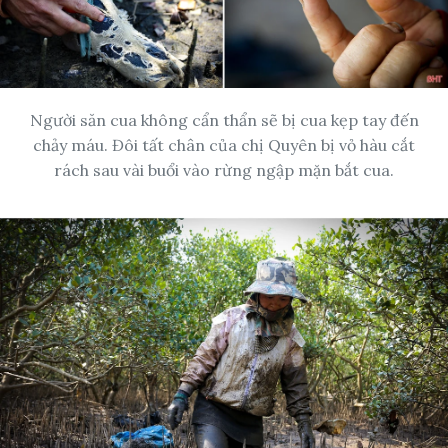
Người săn cua không cẩn thẩn sẽ bị cua kẹp tay đến
chảy máu. Đôi tất chân của chị Quyên bị vỏ hàu cắt
rách sau vài buổi vào rừng ngập mặn bắt cua.