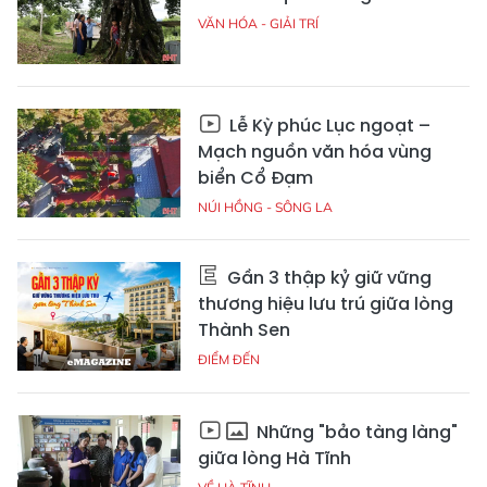
VĂN HÓA - GIẢI TRÍ
Lễ Kỳ phúc Lục ngoạt –
Mạch nguồn văn hóa vùng
biển Cổ Đạm
NÚI HỒNG - SÔNG LA
Gần 3 thập kỷ giữ vững
thương hiệu lưu trú giữa lòng
Thành Sen
ĐIỂM ĐẾN
Những "bảo tàng làng"
giữa lòng Hà Tĩnh