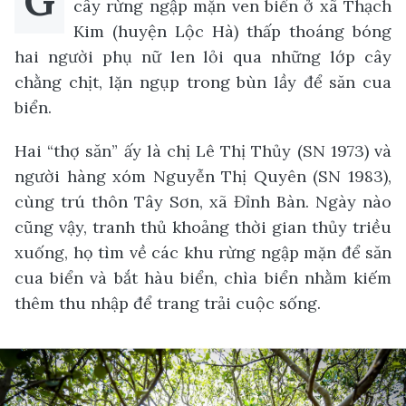
G
cây rừng ngập mặn ven biển ở xã Thạch
Kim (huyện Lộc Hà) thấp thoáng bóng
hai người phụ nữ len lỏi qua những lớp cây
chằng chịt, lặn ngụp trong bùn lầy để săn cua
biển.
Hai “thợ săn” ấy là chị Lê Thị Thủy (SN 1973) và
người hàng xóm Nguyễn Thị Quyên (SN 1983),
cùng trú thôn Tây Sơn, xã Đỉnh Bàn. Ngày nào
cũng vậy, tranh thủ khoảng thời gian thủy triều
xuống, họ tìm về các khu rừng ngập mặn để săn
cua biển và bắt hàu biển, chìa biển nhằm kiếm
thêm thu nhập để trang trải cuộc sống.