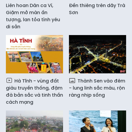
Liên hoan Dân ca Ví,
Đền thiêng trên dãy Trà
Giặm mở màn ấn
Sơn
tượng, lan tỏa tình yêu
di sản
Hà Tĩnh - vùng đất
Thành Sen vào đêm
giàu truyền thống, đậm
- lung linh sắc màu, rộn
đà bản sắc và tinh thần
ràng nhịp sống
cách mạng