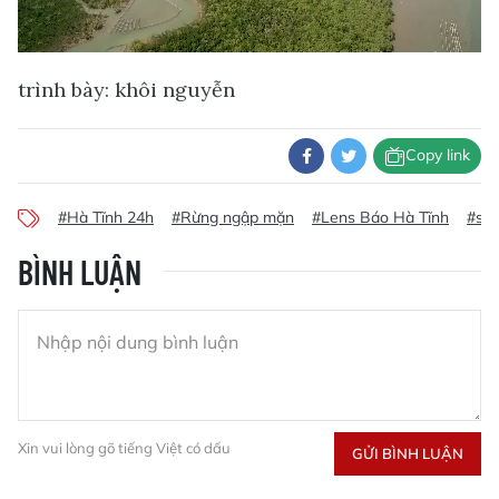
trình bày: khôi nguyễn
Copy link
#Hà Tĩnh 24h
#Rừng ngập mặn
#Lens Báo Hà Tĩnh
#săn
BÌNH LUẬN
Xin vui lòng gõ tiếng Việt có dấu
GỬI BÌNH LUẬN