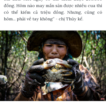
đồng. Hôm nào may mắn săn được nhiều cua thì
có thể kiếm cả triệu đồng. Nhưng, cũng có
hôm... phải về tay không” - chị Thủy kể.