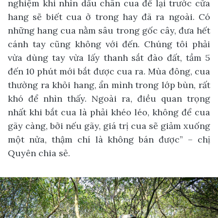
nghiệm khi nhìn dấu chân cua để lại trước cửa
hang sẽ biết cua ở trong hay đã ra ngoài. Có
những hang cua nằm sâu trong gốc cây, đưa hết
cánh tay cũng không với đến. Chúng tôi phải
vừa dùng tay vừa lấy thanh sắt đào đất, tầm 5
đến 10 phút mới bắt được cua ra. Mùa đông, cua
thường ra khỏi hang, ẩn mình trong lớp bùn, rất
khó để nhìn thấy. Ngoài ra, điều quan trọng
nhất khi bắt cua là phải khéo léo, không để cua
gãy càng, bởi nếu gãy, giá trị cua sẽ giảm xuống
một nửa, thậm chí là không bán được” – chị
Quyên chia sẻ.