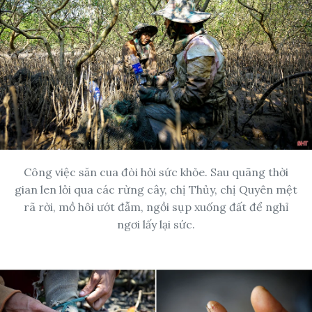
Công việc săn cua đòi hỏi sức khỏe. Sau quãng thời
gian len lỏi qua các rừng cây, chị Thủy, chị Quyên mệt
rã rời, mồ hôi ướt đẫm, ngồi sụp xuống đất để nghỉ
ngơi lấy lại sức.