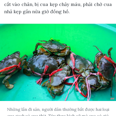
cắt vào chân, bị cua kẹp chảy máu, phải chờ cua
nhả kẹp gần nửa giờ đồng hồ.
Những lần đi săn, người dân thường bắt được hai loại
cua gạch và cua thịt. Tùy theo kích cỡ mà cua có giá