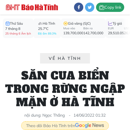
Copy link
Thứ Sáu
Hà Tĩnh
Giá vàng (SJC)
Tỷ giá
7 tháng 8
25.7°C
Mua vào
Bán ra
EUR
USD
139,700,000
142,700,000
29,510.05
26,
25 tháng 6 Âm lịch
Độ ẩm 89.3%
VỀ HÀ TĨNH
SĂN CUA BIỂN
TRONG RỪNG NGẬP
MẶN Ở HÀ TĨNH
nội dung: Ngọc Thắng
14/06/2022 01:32
Theo dõi Báo Hà Tĩnh trên