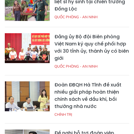
liệt sĩ hy sinh tại chiến trường
Đồng Lộc
QUỐC PHÒNG - AN NINH
Đảng ủy Bộ đội Biên phòng
Việt Nam ký quy chế phối hợp
với 30 tỉnh ủy, thành ủy có biên
giới
QUỐC PHÒNG - AN NINH
Đoàn ĐBQH Hà Tĩnh đề xuất
nhiều giải pháp hoàn thiện
chính sách về dầu khí, bồi
thường nhà nước
CHÍNH TRỊ
Đề nghị hỗ trợ đoàn viên,