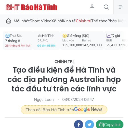
Mới nhất
Short Video
Xã hội
Kinh tế
Chính trị
Thể thao
Pháp luật
V
Thứ Sáu
Hà Tĩnh
Giá vàng (SJC)
Tỷ giá
7 tháng 8
25.3°C
Mua vào
Bán ra
EUR
USD
139,200,000
142,200,000
29,432.37
26,
25 tháng 6 Âm lịch
Độ ẩm 95.8%
CHÍNH TRỊ
Tạo điều kiện để Hà Tĩnh và
các địa phương Australia hợp
tác đầu tư trên các lĩnh vực
Ngọc Loan
03/07/2024 06:47
Theo dõi Báo Hà Tĩnh trên
Copy link