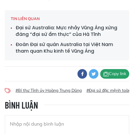
TIN LIÊN QUAN
Đại sứ Australia: Mực nhảy Vũng Áng xứng
đáng “đại sứ ẩm thực” của Hà Tĩnh
Đoàn Đại sứ quán Australia tại Việt Nam
tham quan Khu kinh tế Vũng Áng
Copy link
#Bí thư Tỉnh ủy Hoàng Trung Dũng
#Đại sứ đặc mệnh toàn q
BÌNH LUẬN