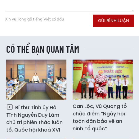
Xin vui lòng gõ tiếng Việt có dấu
GỬI BÌNH LUẬN
CÓ THỂ BẠN QUAN TÂM
Can Lộc, Vũ Quang tổ
Bí thư Tỉnh ủy Hà
chức điểm “Ngày hội
Tĩnh Nguyễn Duy Lâm
toàn dân bảo vệ an
chủ trì phiên thảo luận
ninh Tổ quốc”
tổ, Quốc hội khoá XVI