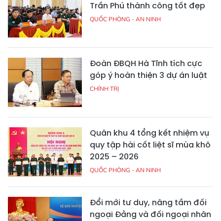
Trần Phú thành công tốt đẹp
QUỐC PHÒNG - AN NINH
Đoàn ĐBQH Hà Tĩnh tích cực
góp ý hoàn thiện 3 dự án luật
CHÍNH TRỊ
Quân khu 4 tổng kết nhiệm vụ
quy tập hài cốt liệt sĩ mùa khô
2025 – 2026
QUỐC PHÒNG - AN NINH
Đổi mới tư duy, nâng tầm đối
ngoại Đảng và đối ngoại nhân