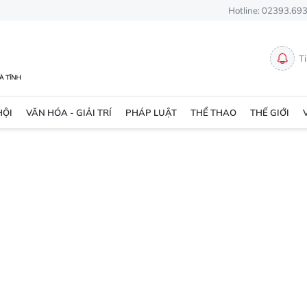
Hotline: 02393.69
T
HỘI
VĂN HÓA - GIẢI TRÍ
PHÁP LUẬT
THỂ THAO
THẾ GIỚI