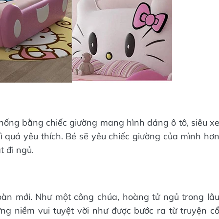
hống bằng chiếc giường mang hình dáng ô tô, siêu x
 vì quá yêu thích. Bé sẽ yêu chiếc giường của mình hơ
t đi ngủ.
àn mới. Như một công chúa, hoàng tử ngủ trong lâ
g niềm vui tuyệt vời như được bước ra từ truyện c