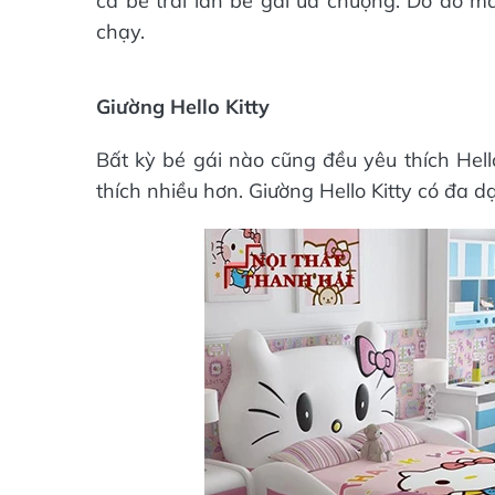
cả bé trai lẫn bé gái ưa chuộng. Do đó m
chạy.
Giường Hello Kitty
Bất kỳ bé gái nào cũng đều yêu thích Hell
thích nhiều hơn. Giường Hello Kitty có đa 