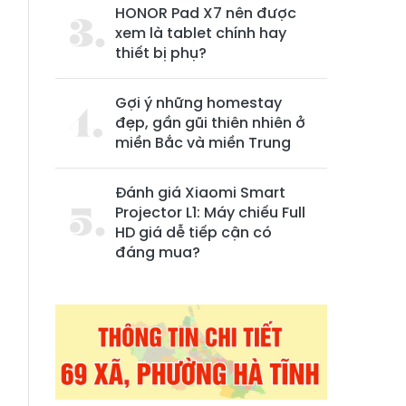
HONOR Pad X7 nên được
xem là tablet chính hay
thiết bị phụ?
Gợi ý những homestay
đẹp, gần gũi thiên nhiên ở
miền Bắc và miền Trung
g
Đánh giá Xiaomi Smart
m
Projector L1: Máy chiếu Full
HD giá dễ tiếp cận có
đáng mua?