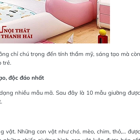
ông chỉ chú trọng đến tính thẩm mỹ, sáng tạo mà cò
 trẻ.
ạo, độc đáo nhất
a dạng nhiều mẫu mã. Sau đây là 10 mẫu giường đượ
.
g vật. Những con vật như chó, mèo, chim, thỏ,... đượ