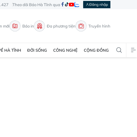
3.427
Theo dõi Báo Hà Tĩnh qua
Đăng nhập
in mới
Báo in
Đa phương tiện
Truyền hình
VỀ HÀ TĨNH
ĐỜI SỐNG
CÔNG NGHỆ
CỘNG ĐỒNG