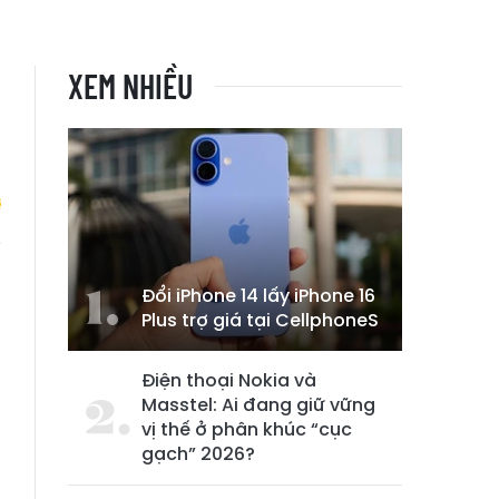
XEM NHIỀU
o
Đổi iPhone 14 lấy iPhone 16
Plus trợ giá tại CellphoneS
Điện thoại Nokia và
Masstel: Ai đang giữ vững
vị thế ở phân khúc “cục
gạch” 2026?