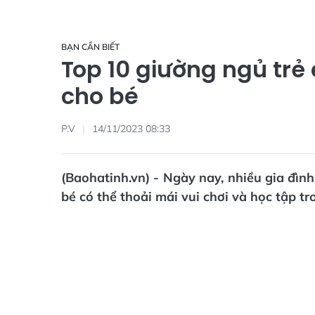
BẠN CẦN BIẾT
Top 10 giường ngủ tr
cho bé
P.V
14/11/2023 08:33
(Baohatinh.vn) - Ngày nay, nhiều gia đìn
bé có thể thoải mái vui chơi và học tập t