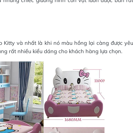
à những chiếc giường hình con vật luôn được bán rấ
o Kitty và nhất là khi nó màu hồng lại càng được yê
dạng rất nhiều kiểu dáng cho khách hàng lựa chọn.