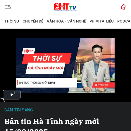
THỜI SỰ
CHUYÊN ĐỀ
VĂN HÓA - VĂN NGHỆ
PHIM TÀI LIỆU
PODCA
BẢN TIN SÁNG
Bản tin Hà Tĩnh ngày mới