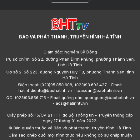
BÁO VÀ PHÁT THANH, TRUYỀN HÌNH HÀ TĨNH
Giám đốc: Nghiêm Sỹ Đống
Trụ sở chính: Số 22, đường Phan Đình Phùng, phường Thành Sen,
tỉnh Hà Tĩnh
Cơ sở 2: Số 223, đường Nguyễn Huy Tự, phường Thành Sen, tỉnh
Hà Tĩnh
Điện thoại: (023)95.858.608, (023)93.693.427 - Email:
hatinhdientu@baohatinh.vn - toasoan@baohatinh.vn
QC: (023)93.856.715 - Email quảng cáo: quangcao@baohatinh.vn
- ads@hatinhtv.vn
Giấy phép số: 15/GP-BTTTT do Bộ Thông tin - Truyền thông cấp
ngày 17 tháng 01 năm 2022.
© Bản quyền thuộc về Báo và phát thanh, truyền hình Hà Tĩnh.
Cấm sao chép dưới mọi hình thức nếu không có sự chấp thuận