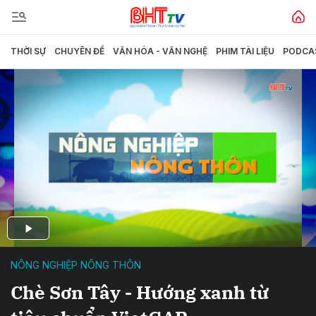
THỜI SỰ
CHUYÊN ĐỀ
VĂN HÓA - VĂN NGHỆ
PHIM TÀI LIỆU
PODCA
NÔNG NGHIỆP NÔNG THÔN
Chè Sơn Tây - Hướng xanh từ