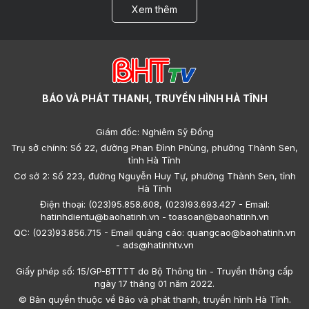
Xem thêm
BÁO VÀ PHÁT THANH, TRUYỀN HÌNH HÀ TĨNH
Giám đốc: Nghiêm Sỹ Đống
Trụ sở chính: Số 22, đường Phan Đình Phùng, phường Thành Sen,
tỉnh Hà Tĩnh
Cơ sở 2: Số 223, đường Nguyễn Huy Tự, phường Thành Sen, tỉnh
Hà Tĩnh
Điện thoại: (023)95.858.608, (023)93.693.427 - Email:
hatinhdientu@baohatinh.vn - toasoan@baohatinh.vn
QC: (023)93.856.715 - Email quảng cáo: quangcao@baohatinh.vn
- ads@hatinhtv.vn
Giấy phép số: 15/GP-BTTTT do Bộ Thông tin - Truyền thông cấp
ngày 17 tháng 01 năm 2022.
© Bản quyền thuộc về Báo và phát thanh, truyền hình Hà Tĩnh.