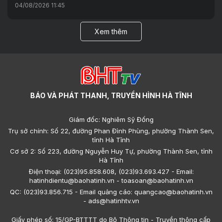
04/08/2026 11:45
Xem thêm
BÁO VÀ PHÁT THANH, TRUYỀN HÌNH HÀ TĨNH
Giám đốc: Nghiêm Sỹ Đống
Trụ sở chính: Số 22, đường Phan Đình Phùng, phường Thành Sen,
tỉnh Hà Tĩnh
Cơ sở 2: Số 223, đường Nguyễn Huy Tự, phường Thành Sen, tỉnh
Hà Tĩnh
Điện thoại: (023)95.858.608, (023)93.693.427 - Email:
hatinhdientu@baohatinh.vn - toasoan@baohatinh.vn
QC: (023)93.856.715 - Email quảng cáo: quangcao@baohatinh.vn
- ads@hatinhtv.vn
Giấy phép số: 15/GP-BTTTT do Bộ Thông tin - Truyền thông cấp