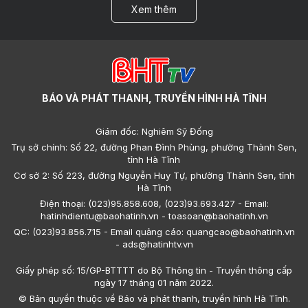
Xem thêm
BÁO VÀ PHÁT THANH, TRUYỀN HÌNH HÀ TĨNH
Giám đốc: Nghiêm Sỹ Đống
Trụ sở chính: Số 22, đường Phan Đình Phùng, phường Thành Sen,
tỉnh Hà Tĩnh
Cơ sở 2: Số 223, đường Nguyễn Huy Tự, phường Thành Sen, tỉnh
Hà Tĩnh
Điện thoại: (023)95.858.608, (023)93.693.427 - Email:
hatinhdientu@baohatinh.vn - toasoan@baohatinh.vn
QC: (023)93.856.715 - Email quảng cáo: quangcao@baohatinh.vn
- ads@hatinhtv.vn
Giấy phép số: 15/GP-BTTTT do Bộ Thông tin - Truyền thông cấp
ngày 17 tháng 01 năm 2022.
© Bản quyền thuộc về Báo và phát thanh, truyền hình Hà Tĩnh.