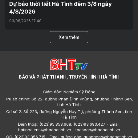
Dự báo thời tiết Hà Tĩnh đêm 3/8 ngày
4/8/2026
03/08/2026 17:48
Xem thêm
BÁO VÀ PHÁT THANH, TRUYỀN HÌNH HÀ TĨNH
Giám đốc: Nghiêm Sỹ Đống
Trụ sở chính: Số 22, đường Phan Đình Phùng, phường Thành Sen,
tỉnh Hà Tĩnh
Cơ sở 2: Số 223, đường Nguyễn Huy Tự, phường Thành Sen, tỉnh
Hà Tĩnh
Điện thoại: (023)95.858.608, (023)93.693.427 - Email:
hatinhdientu@baohatinh.vn - toasoan@baohatinh.vn
QC: (023)93.856.715 - Email quảng cáo: quangcao@baohatinh.vn