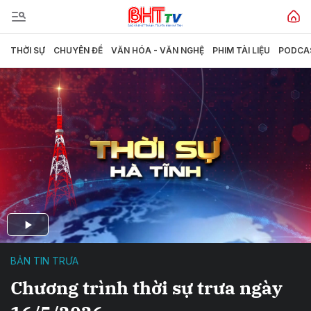
THỜI SỰ
CHUYÊN ĐỀ
VĂN HÓA - VĂN NGHỆ
PHIM TÀI LIỆU
PODCA
BẢN TIN TRƯA
Chương trình thời sự trưa ngày