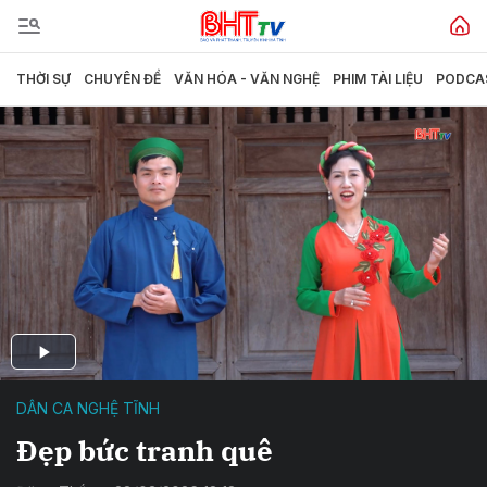
THỜI SỰ
CHUYÊN ĐỀ
VĂN HÓA - VĂN NGHỆ
PHIM TÀI LIỆU
PODCA
DÂN CA NGHỆ TĨNH
Đẹp bức tranh quê