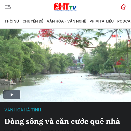
THỜI SỰ
CHUYÊN ĐỀ
VĂN HÓA - VĂN NGHỆ
PHIM TÀI LIỆU
PODCA
VĂN HÓA HÀ TĨNH
Dòng sông và căn cước quê nhà