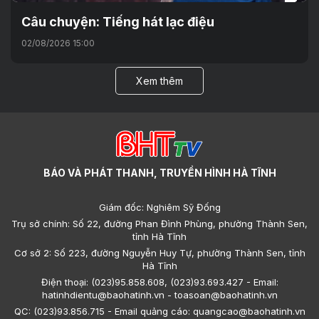
Câu chuyện: Tiếng hát lạc điệu
02/08/2026 15:00
Xem thêm
BÁO VÀ PHÁT THANH, TRUYỀN HÌNH HÀ TĨNH
Giám đốc: Nghiêm Sỹ Đống
Trụ sở chính: Số 22, đường Phan Đình Phùng, phường Thành Sen,
tỉnh Hà Tĩnh
Cơ sở 2: Số 223, đường Nguyễn Huy Tự, phường Thành Sen, tỉnh
Hà Tĩnh
Điện thoại: (023)95.858.608, (023)93.693.427 - Email:
hatinhdientu@baohatinh.vn - toasoan@baohatinh.vn
QC: (023)93.856.715 - Email quảng cáo: quangcao@baohatinh.vn