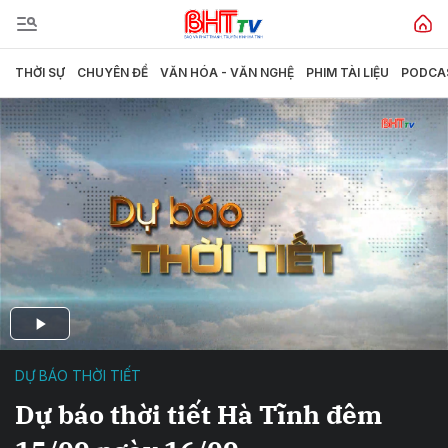
THỜI SỰ
CHUYÊN ĐỀ
VĂN HÓA - VĂN NGHỆ
PHIM TÀI LIỆU
PODCA
DỰ BÁO THỜI TIẾT
Dự báo thời tiết Hà Tĩnh đêm