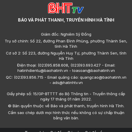
BÁO VÀ PHÁT THANH, TRUYỀN HÌNH HÀ TĨNH
Giám đốc: Nghiêm Sỹ Đống
Trụ sở chính: Số 22, đường Phan Đình Phùng, phường Thành Sen,
tỉnh Hà Tĩnh
Cơ sở 2: Số 223, đường Nguyễn Huy Tự, phường Thành Sen, tỉnh
Hà Tĩnh
Điện thoại: (023)95.858.608, (023)93.693.427 - Email:
hatinhdientu@baohatinh.vn - toasoan@baohatinh.vn
QC: (023)93.856.715 - Email quảng cáo: quangcao@baohatinh.vn
- ads@hatinhtv.vn
Giấy phép số: 15/GP-BTTTT do Bộ Thông tin - Truyền thông cấp
ngày 17 tháng 01 năm 2022.
© Bản quyền thuộc về Báo và phát thanh, truyền hình Hà Tĩnh.
Cấm sao chép dưới mọi hình thức nếu không có sự chấp thuận
bằng văn bản.