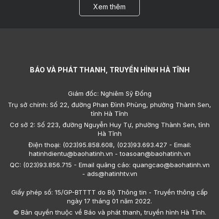
Xem thêm
BÁO VÀ PHÁT THANH, TRUYỀN HÌNH HÀ TĨNH
Giám đốc: Nghiêm Sỹ Đống
Trụ sở chính: Số 22, đường Phan Đình Phùng, phường Thành Sen,
tỉnh Hà Tĩnh
Cơ sở 2: Số 223, đường Nguyễn Huy Tự, phường Thành Sen, tỉnh
Hà Tĩnh
Điện thoại: (023)95.858.608, (023)93.693.427 - Email:
hatinhdientu@baohatinh.vn - toasoan@baohatinh.vn
QC: (023)93.856.715 - Email quảng cáo: quangcao@baohatinh.vn
- ads@hatinhtv.vn
Giấy phép số: 15/GP-BTTTT do Bộ Thông tin - Truyền thông cấp
ngày 17 tháng 01 năm 2022.
© Bản quyền thuộc về Báo và phát thanh, truyền hình Hà Tĩnh.