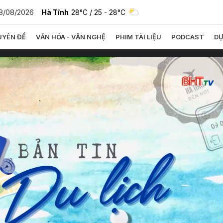
8/08/2026
Hà Tĩnh
28°C
/ 25 - 28°C
YÊN ĐỀ
VĂN HÓA - VĂN NGHỆ
PHIM TÀI LIỆU
PODCAST
DỰ