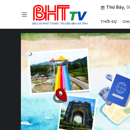
Thứ Bảy,
0
THỜI SỰ
CHU