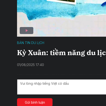
BẢN TIN DU LỊCH
Kỳ Xuân: tiềm năng du lị
01/08/2025 17:40
Gửi bình luận