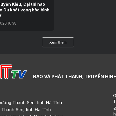
uyện Kiều, Đại thi hào
 Du khát vọng hòa bình
?
026 16:38
Xem thêm
BÁO VÀ PHÁT THANH, TRUYỀN HÌNH
G
T
hường Thành Sen, tỉnh Hà Tĩnh
©
 Thành Sen, tỉnh Hà Tĩnh
h