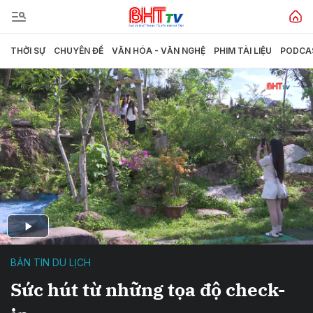
THỜI SỰ
CHUYÊN ĐỀ
VĂN HÓA - VĂN NGHỆ
PHIM TÀI LIỆU
PODCA
BẢN TIN DU LỊCH
Sức hút từ những tọa độ check-