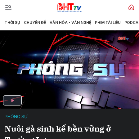
THỜI SỰ
CHUYÊN ĐỀ
VĂN HÓA - VĂN NGHỆ
PHIM TÀI LIỆU
PODCA
PHÓNG SỰ
Nuôi gà sinh kế bền vững ở