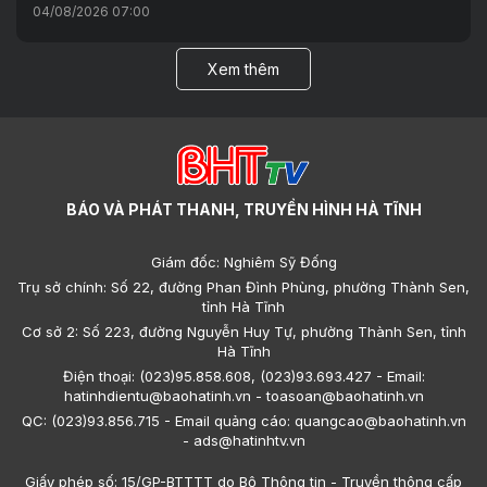
04/08/2026 07:00
Xem thêm
BÁO VÀ PHÁT THANH, TRUYỀN HÌNH HÀ TĨNH
Giám đốc: Nghiêm Sỹ Đống
Trụ sở chính: Số 22, đường Phan Đình Phùng, phường Thành Sen,
tỉnh Hà Tĩnh
Cơ sở 2: Số 223, đường Nguyễn Huy Tự, phường Thành Sen, tỉnh
Hà Tĩnh
Điện thoại: (023)95.858.608, (023)93.693.427 - Email:
hatinhdientu@baohatinh.vn - toasoan@baohatinh.vn
QC: (023)93.856.715 - Email quảng cáo: quangcao@baohatinh.vn
- ads@hatinhtv.vn
Giấy phép số: 15/GP-BTTTT do Bộ Thông tin - Truyền thông cấp