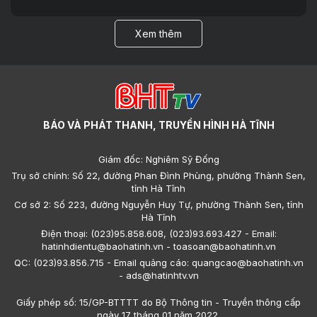
Xem thêm
BÁO VÀ PHÁT THANH, TRUYỀN HÌNH HÀ TĨNH
Giám đốc: Nghiêm Sỹ Đống
Trụ sở chính: Số 22, đường Phan Đình Phùng, phường Thành Sen,
tỉnh Hà Tĩnh
Cơ sở 2: Số 223, đường Nguyễn Huy Tự, phường Thành Sen, tỉnh
Hà Tĩnh
Điện thoại: (023)95.858.608, (023)93.693.427 - Email:
hatinhdientu@baohatinh.vn - toasoan@baohatinh.vn
QC: (023)93.856.715 - Email quảng cáo: quangcao@baohatinh.vn
- ads@hatinhtv.vn
Giấy phép số: 15/GP-BTTTT do Bộ Thông tin - Truyền thông cấp
ngày 17 tháng 01 năm 2022.