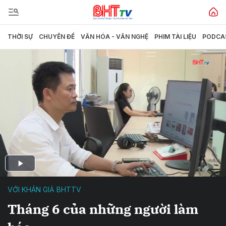
THỜI SỰ
CHUYÊN ĐỀ
VĂN HÓA - VĂN NGHỆ
PHIM TÀI LIỆU
PODCA
VỚI KHÁN GIẢ BHTTV
Tháng 6 của những người làm