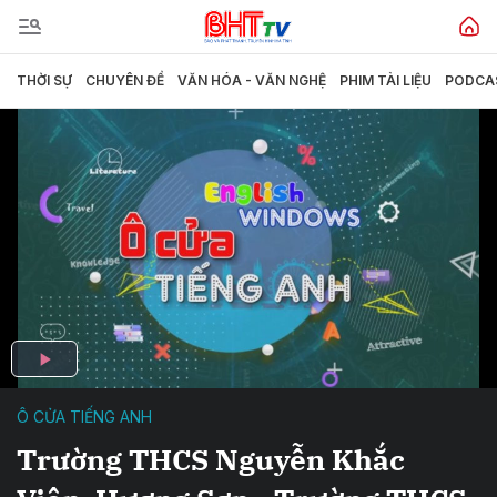
THỜI SỰ
CHUYÊN ĐỀ
VĂN HÓA - VĂN NGHỆ
PHIM TÀI LIỆU
PODCA
Ô CỬA TIẾNG ANH
Trường THCS Nguyễn Khắc