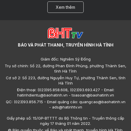
Xem thêm
BÁO VÀ PHÁT THANH, TRUYỀN HÌNH HÀ TĨNH
Giám đốc: Nghiêm Sỹ Đống
Trụ sở chính: Số 22, đường Phan Đình Phùng, phường Thành Sen,
tỉnh Hà Tĩnh
Cơ sở 2: Số 223, đường Nguyễn Huy Tự, phường Thành Sen, tỉnh
Hà Tĩnh
Điện thoại: (023)95.858.608, (023)93.693.427 - Email:
hatinhdientu@baohatinh.vn - toasoan@baohatinh.vn
QC: (023)93.856.715 - Email quảng cáo: quangcao@baohatinh.vn
- ads@hatinhtv.vn
Giấy phép số: 15/GP-BTTTT do Bộ Thông tin - Truyền thông cấp
ngày 17 tháng 01 năm 2022.
© Bản quyền thuộc về Báo và phát thanh, truyền hình Hà Tĩnh.