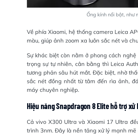
Ống kính nổi bật, như
Về phía Xiaomi, hệ thống camera Leica APO
màu, giúp ảnh zoom xa luôn sắc nét và ch
Sự khác biệt còn nằm ở phong cách nghệ th
trọng sự tự nhiên, cân bằng thì Leica Aut
tương phản sâu hút mắt. Đặc biệt, nhờ thấu 
sắc nét đồng nhất từ tâm đến rìa ảnh, đ
máy chuyên nghiệp.
Hiệu năng Snapdragon 8 Elite hỗ trợ xử 
Cả vivo X300 Ultra và Xiaomi 17 Ultra đều
trình 3nm. Đây là nền tảng xử lý mạnh mẽ c