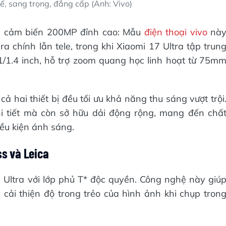
tế, sang trọng, đẳng cấp (Ảnh: Vivo)
ới cảm biến 200MP đỉnh cao: Mẫu
điện thoại vivo
nà
a chính lẫn tele, trong khi Xiaomi 17 Ultra tập trun
1/1.4 inch, hỗ trợ zoom quang học linh hoạt từ 75m
 hai thiết bị đều tối ưu khả năng thu sáng vượt trội
i tiết mà còn sở hữu dải động rộng, mang đến chấ
ều kiện ánh sáng.
ss và Leica
0 Ultra với lớp phủ T* độc quyền. Công nghệ này giú
cải thiện độ trong trẻo của hình ảnh khi chụp tron