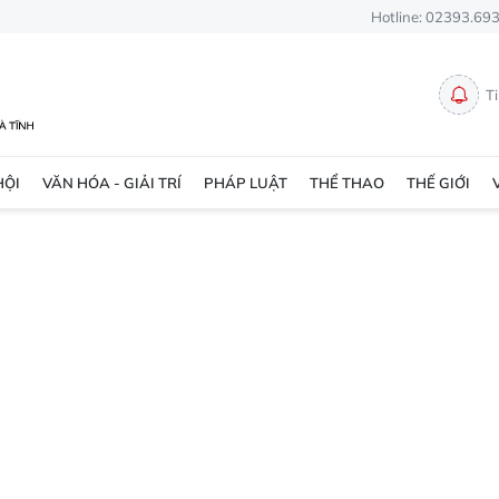
Hotline: 02393.69
T
HỘI
VĂN HÓA - GIẢI TRÍ
PHÁP LUẬT
THỂ THAO
THẾ GIỚI