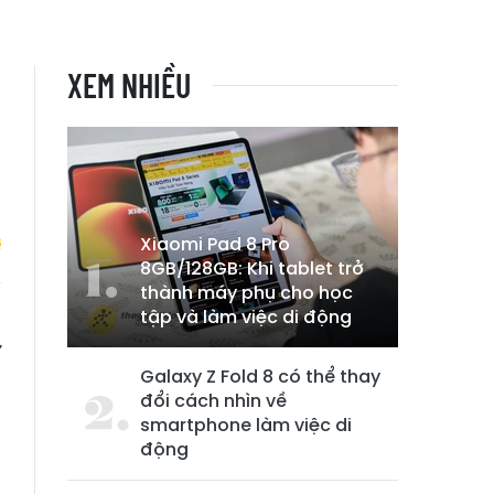
XEM NHIỀU
Xiaomi Pad 8 Pro
8GB/128GB: Khi tablet trở
thành máy phụ cho học
tập và làm việc di động
o
ự
Galaxy Z Fold 8 có thể thay
i
đổi cách nhìn về
smartphone làm việc di
động