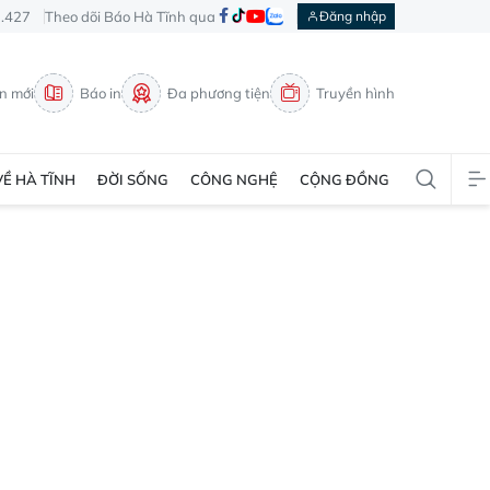
3.427
Theo dõi Báo Hà Tĩnh qua
Đăng nhập
in mới
Báo in
Đa phương tiện
Truyền hình
VỀ HÀ TĨNH
ĐỜI SỐNG
CÔNG NGHỆ
CỘNG ĐỒNG