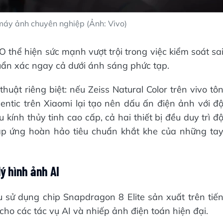
 máy ảnh chuyên nghiệp (Ảnh: Vivo)
 thể hiện sức mạnh vượt trội trong việc kiểm soát sa
uẩn xác ngay cả dưới ánh sáng phức tạp.
uật riêng biệt: nếu Zeiss Natural Color trên vivo tô
hentic trên Xiaomi lại tạo nên dấu ấn điện ảnh với đ
kính thủy tinh cao cấp, cả hai thiết bị đều duy trì đ
áp ứng hoàn hảo tiêu chuẩn khắt khe của những ta
lý hình ảnh AI
 sử dụng chip Snapdragon 8 Elite sản xuất trên tiế
ho các tác vụ AI và nhiếp ảnh điện toán hiện đại.