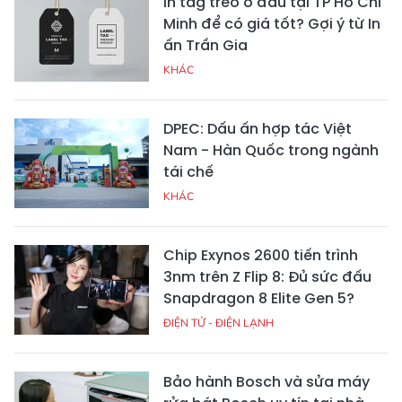
In tag treo ở đâu tại TP Hồ Chí
Minh để có giá tốt? Gợi ý từ In
ấn Trần Gia
KHÁC
DPEC: Dấu ấn hợp tác Việt
Nam - Hàn Quốc trong ngành
tái chế
KHÁC
Chip Exynos 2600 tiến trình
3nm trên Z Flip 8: Đủ sức đấu
Snapdragon 8 Elite Gen 5?
ĐIỆN TỬ - ĐIỆN LẠNH
Bảo hành Bosch và sửa máy