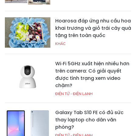
Hoarosa đáp ứng nhu cầu hoa
khai trương và giỏ trái cây quà
tặng trên toàn quốc
KHÁC
Wi‑Fi 5GHz xuất hiện nhiều hơn
trên camera: Có giải quyết
được tình trạng xem video
chậm?
ĐIỆN TỬ - ĐIỆN LẠNH
Galaxy Tab S10 FE có đủ sức
thay laptop cho dân văn
phòng?
ĐIỆN TỬ - ĐIỆN LẠNH