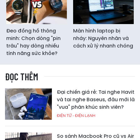
Đeo đồng hồ thông
Màn hình laptop bị
minh: Chọn dòng "pin
nháy: Nguyên nhân và
trâu" hay dòng nhiều
cách xử lý nhanh chóng
tính năng sức khỏe?
ĐỌC THÊM
Đại chiến giá rẻ: Tai nghe Havit
và tai nghe Baseus, đâu mới là
"vua" phân khúc sinh viên?
ĐIỆN TỬ - ĐIỆN LẠNH
So sánh Macbook Pro cũ vs Air