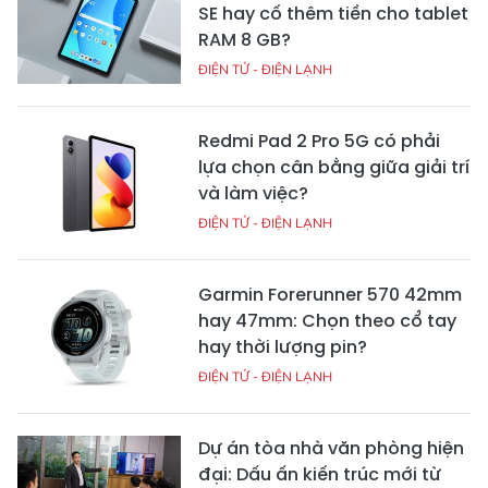
SE hay cố thêm tiền cho tablet
RAM 8 GB?
ĐIỆN TỬ - ĐIỆN LẠNH
Redmi Pad 2 Pro 5G có phải
lựa chọn cân bằng giữa giải trí
và làm việc?
ĐIỆN TỬ - ĐIỆN LẠNH
Garmin Forerunner 570 42mm
hay 47mm: Chọn theo cổ tay
hay thời lượng pin?
ĐIỆN TỬ - ĐIỆN LẠNH
Dự án tòa nhà văn phòng hiện
đại: Dấu ấn kiến trúc mới từ