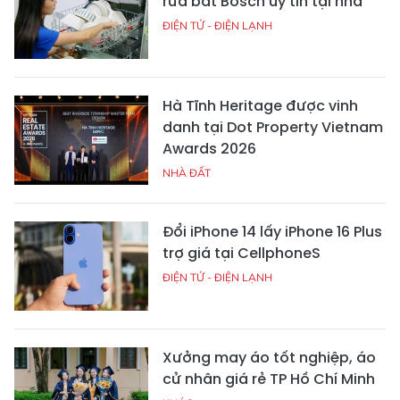
rửa bát Bosch uy tín tại nhà
ĐIỆN TỬ - ĐIỆN LẠNH
Hà Tĩnh Heritage được vinh
danh tại Dot Property Vietnam
Awards 2026
NHÀ ĐẤT
Đổi iPhone 14 lấy iPhone 16 Plus
trợ giá tại CellphoneS
ĐIỆN TỬ - ĐIỆN LẠNH
Xưởng may áo tốt nghiệp, áo
cử nhân giá rẻ TP Hồ Chí Minh