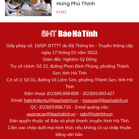
Hưng Phú Thịnh
KHÁC
Giấy phép số: 15/GP-BTTTT do Bộ Thông tin - Truyền thông cấp
ngày 17 tháng 01 năm 2022.
Giám đốc: Nghiêm Sỹ Đống
Trụ sở chính: Số 22, đường Phan Đình Phùng, phường Thành
Sen, tỉnh Hà Tĩnh
Cơ sở 2: Số 01, đường Võ Liêm Sơn, phường Thành Sen, tỉnh Hà
Tĩnh
Điện thoại: (023)95.858.608 - (023)93.693.427
Email:
hatinhdientu@baohatinh.vn
-
toasoan@baohatinh.vn
QC: (023)93.856.715 - Email quảng cáo:
quangcao@baohatinh.vn
-
ads@hatinhtv.vn
Bản quyền thuộc về Báo và phát thanh, truyền hình Hà Tĩnh.
Cấm sao chép dưới mọi hình thức nếu không có sự chấp thuận
bằng văn bản.