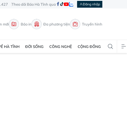
3.427
Theo dõi Báo Hà Tĩnh qua
Đăng nhập
in mới
Báo in
Đa phương tiện
Truyền hình
VỀ HÀ TĨNH
ĐỜI SỐNG
CÔNG NGHỆ
CỘNG ĐỒNG