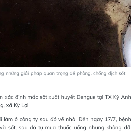
ong những giải pháp quan trọng để phòng, chống dịch sốt
n xác định mắc sốt xuất huyết Dengue tại TX Kỳ An
ng, xã Kỳ Lợi.
đi làm ở công ty sau đó về nhà. Đến ngày 17/7, bện
và sốt, sau đó tự mua thuốc uống nhưng không đỡ