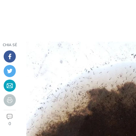
CHIA SẺ
0