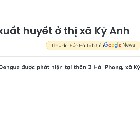
xuất huyết ở thị xã Kỳ Anh
Theo dõi Báo Hà Tĩnh trên
 Dengue được phát hiện tại thôn 2 Hải Phong, xã K