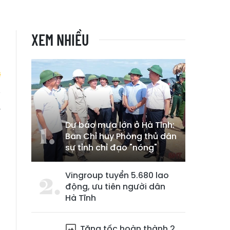
XEM NHIỀU
ỳ
Dự báo mưa lớn ở Hà Tĩnh:
Ban Chỉ huy Phòng thủ dân
sự tỉnh chỉ đạo "nóng"
Vingroup tuyển 5.680 lao
động, ưu tiên người dân
Hà Tĩnh
Tăng tốc hoàn thành 2