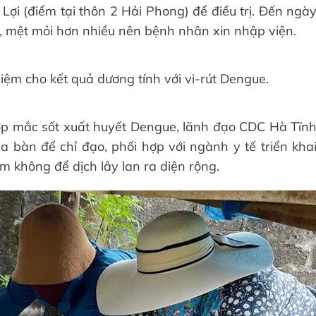
Lợi (điểm tại thôn 2 Hải Phong) để điều trị. Đến ngà
, mệt mỏi hơn nhiều nên bệnh nhân xin nhập viện.
ệm cho kết quả dương tính với vi-rút Dengue.
hợp mắc sốt xuất huyết Dengue, lãnh đạo CDC Hà Tĩn
ịa bàn để chỉ đạo, phối hợp với ngành y tế triển kha
 không để dịch lây lan ra diện rộng.