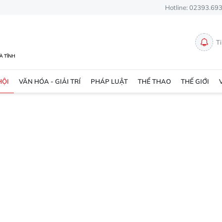
Hotline: 02393.69
T
HỘI
VĂN HÓA - GIẢI TRÍ
PHÁP LUẬT
THỂ THAO
THẾ GIỚI